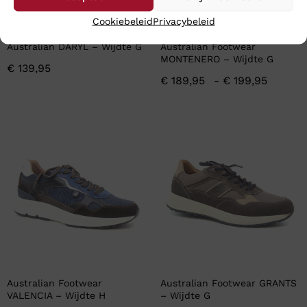
Cookiebeleid
Privacybeleid
Australian DARYL – Wijdte G
Australian Footwear
MONTENERO – Wijdte G
€
139,95
€
189,95
-
€
199,95
Australian Footwear
Australian Footwear GRANTS
VALENCIA – Wijdte H
– Wijdte G