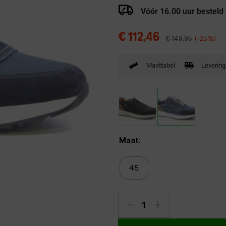
Verbandpantoffels
Vóór 16.00 uur besteld
Wandelschoenen
€
112,46
€
149,95
(-25%)
Maattabel
Levering
Maat:
45