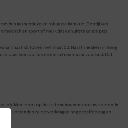
om hun authentieke en robuuste karakter. De stijl van
een modisch en sportief merk dat een uitstekende prijs
 vanaf maat 39 tot en met maat 50. Naast sneakers in hoog
s van mooie leersoorten en een uitneembaar voetbed. Dat
at je lekker loopt op de juiste schoenen voor uw voeten. Is
hop. Wij verzenden ze op werkdagen nog dezelfde dag en