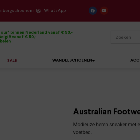
enbergschoenen.nl
WhatsApp
tour* binnen Nederland vanaf € 50,-
elgië vanaf € 50,-
ikelen
WANDELSCHOENEN
ACC
SALE
Mephisto
Sandalen
Sneakers
Solidus
Slippers
Veterschoenen
Australian Footw
Waldläufer
Sneakers
Verbandpantoffels
Modieuze heren sneaker met ee
Xsensible
voetbed.
Veterschoenen
Wandelschoenen