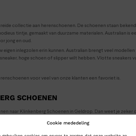
ebreide collectie aan herenschoenen. De schoenen staan bekend 
modieus tintje, gemaakt van duurzame materialen. Australian is 
or jong en oud.
eigen inlegzolen erin kunnen. Australian brengt veel modellen
en sneaker, hoge schoen of slipper wilt hebben. Vlotte sneaker
erenschoenen voor veel van onze klanten een favoriet is.
BERG SCHOENEN
oenen naar Klinkenberg Schoenen in Geldrop. Dan weet je zeker d
choenen toch gewoon naar je op: bestel ze online in onze webs
Cookie mededeling
 gebruiken cookies om ervoor te zorgen dat onze website zo