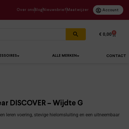
Over ons
Blog
Nieuwsbrief
Maatwijzer
Account
0
€
0,00
ESSOIRES
ALLE MERKEN
CONTACT
ear DISCOVER – Wijdte G
n leren voering, stevige hielomsluiting en een uitneembaar