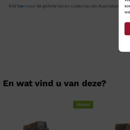
so
Klik
hier
voor de gehele heren collectie van Australian
we
En wat vind u van deze?
Nieuw