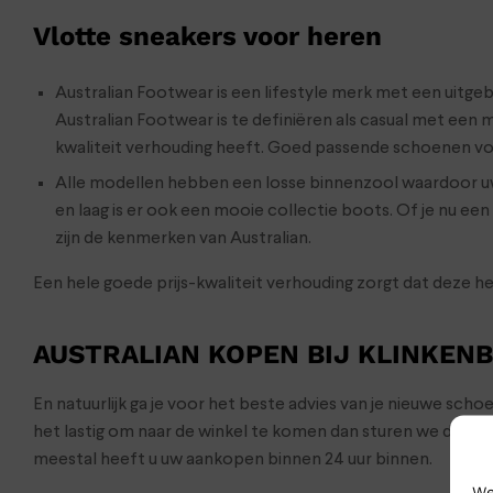
Vlotte sneakers voor heren
Australian Footwear is een lifestyle merk met een uitg
Australian Footwear is te definiëren als casual met een 
kwaliteit verhouding heeft. Goed passende schoenen vo
Alle modellen hebben een losse binnenzool waardoor uw 
en laag is er ook een mooie collectie boots. Of je nu e
zijn de kenmerken van Australian.
Een hele goede prijs-kwaliteit verhouding zorgt dat deze h
AUSTRALIAN KOPEN BIJ KLINKEN
En natuurlijk ga je voor het beste advies van je nieuwe sch
het lastig om naar de winkel te komen dan sturen we de s
meestal heeft u uw aankopen binnen 24 uur binnen.
We