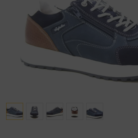
Ganter
Lowa
Verbandschoenen (externe website)
Pantoffels
GIJS
Meindl