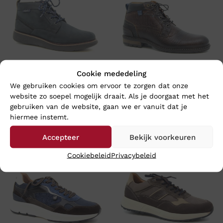
Cookie mededeling
We gebruiken cookies om ervoor te zorgen dat onze
Australian DARYL – Wijdte G
Australian Footwear
website zo soepel mogelijk draait. Als je doorgaat met het
MONTENERO – Wijdte G
€
139,95
gebruiken van de website, gaan we er vanuit dat je
€
189,95
-
€
199,95
hiermee instemt.
Accepteer
Bekijk voorkeuren
Cookiebeleid
Privacybeleid