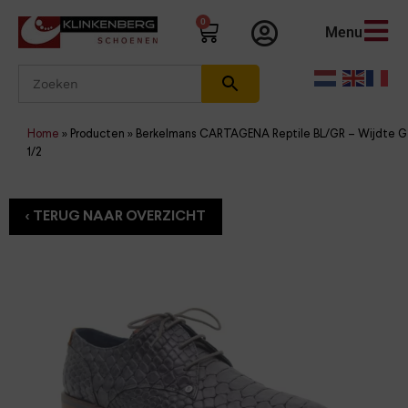
0
Menu
Home
»
Producten
»
Berkelmans CARTAGENA Reptile BL/GR – Wijdte G
1/2