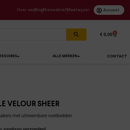
Over ons
Blog
Nieuwsbrief
Maatwijzer
Account
0
€
0,00
ESSOIRES
ALLE MERKEN
CONTACT
LE VELOUR SHEER
akers met uitneembare voetbedden.
 = vandaag verzonden!