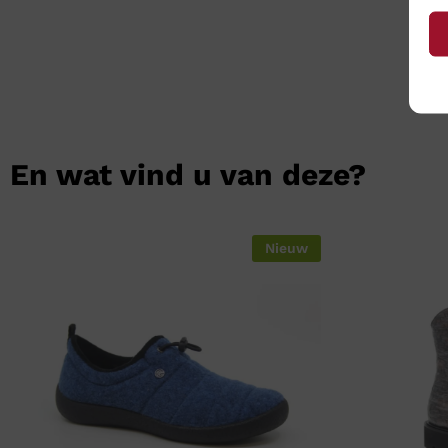
En wat vind u van deze?
Nieuw