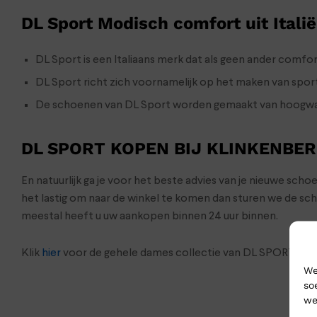
DL Sport Modisch comfort uit Italië
DL Sport is een Italiaans merk dat als geen ander comf
DL Sport richt zich voornamelijk op het maken van spor
De schoenen van DL Sport worden gemaakt van hoogwaar
DL SPORT KOPEN BIJ KLINKENBE
En natuurlijk ga je voor het beste advies van je nieuwe sch
het lastig om naar de winkel te komen dan sturen we de s
meestal heeft u uw aankopen binnen 24 uur binnen.
Klik
hier
voor de gehele dames collectie van DL SPORT
We
so
we