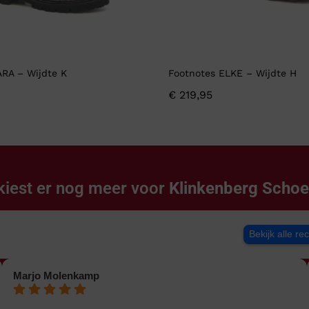
ARA – Wijdte K
Footnotes ELKE – Wijdte H
€
219,95
kiest er nog meer voor
Klinkenberg Scho
Bekijk alle re
Marjo Molenkamp