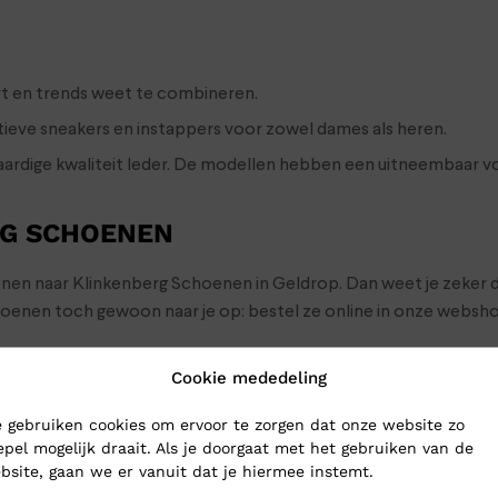
ort en trends weet te combineren.
tieve sneakers en instappers voor zowel dames als heren.
dige kwaliteit leder. De modellen hebben een uitneembaar voe
RG SCHOENEN
oenen naar Klinkenberg Schoenen in Geldrop. Dan weet je zeker d
choenen toch gewoon naar je op: bestel ze online in onze webs
Cookie mededeling
 gebruiken cookies om ervoor te zorgen dat onze website zo
epel mogelijk draait. Als je doorgaat met het gebruiken van de
bsite, gaan we er vanuit dat je hiermee instemt.