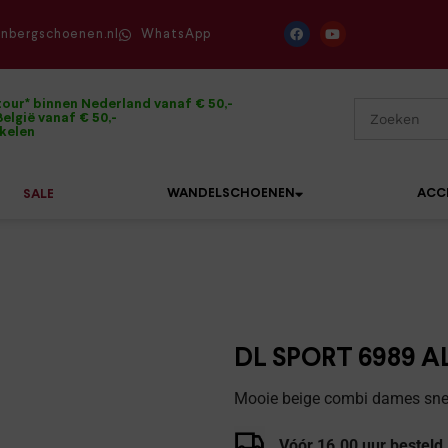
enbergschoenen.nl
WhatsApp
tour* binnen Nederland vanaf € 50,-
elgië vanaf € 50,-
ikelen
WANDELSCHOENEN
ACC
SALE
Mephisto
Sandalen
Sneakers
Solidus
Slippers
Veterschoenen
DL SPORT 6989 A
Waldläufer
Sneakers
Verbandpantoffels
Mooie beige combi dames sne
Xsensible
Veterschoenen
Wandelschoenen
Vóór 16.00 uur besteld