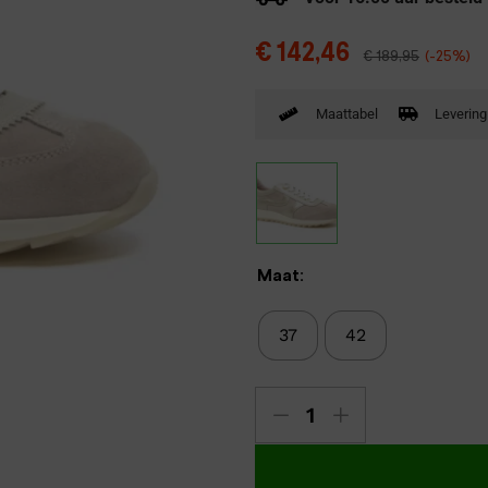
Verbandpantoffels
€
142,46
€
189,95
(-25%)
Wandelschoenen
Maattabel
Levering
Maat:
37
42