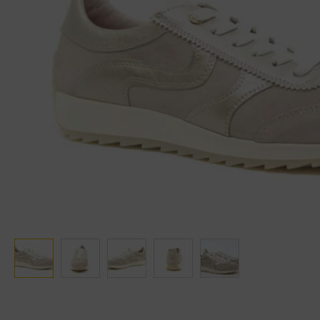
Ganter
Lowa
Verbandschoenen (externe website)
Pantoffels
GIJS
Meindl