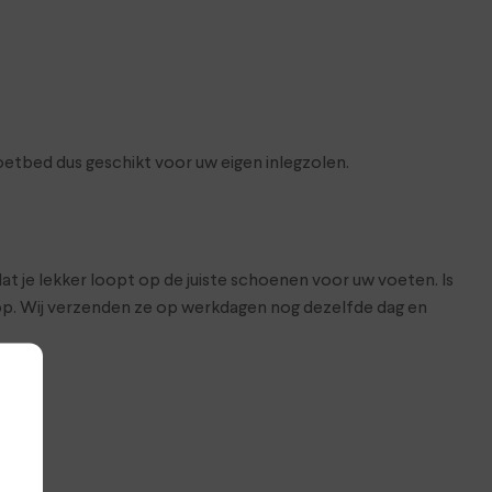
tbed dus geschikt voor uw eigen inlegzolen.
at je lekker loopt op de juiste schoenen voor uw voeten. Is
hop. Wij verzenden ze op werkdagen nog dezelfde dag en