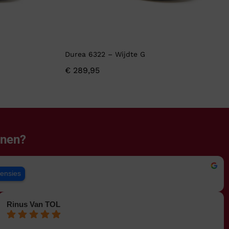
Durea 6322 – Wijdte G
€
289,95
enen?
censies
Rinus Van TOL