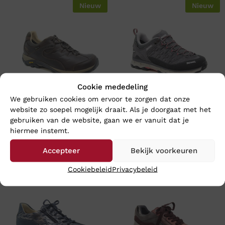
Nieuw
Nieuw
Cookie mededeling
We gebruiken cookies om ervoor te zorgen dat onze
website zo soepel mogelijk draait. Als je doorgaat met het
Meindl CARACAS GTX –
Meindl LITE TRAIL LADY GTX
gebruiken van de website, gaan we er vanuit dat je
Wijdte H
– Wijdte H
hiermee instemt.
€
259,95
€
209,95
Accepteer
Bekijk voorkeuren
Cookiebeleid
Privacybeleid
Nieuw
Nieuw