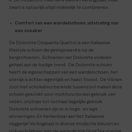
is. Dit model is in meerdere kleuren verkrijgbaar, maar
zwart is natuurlijk altijd makkelijk te combineren.
Comfort van een wandelschoen, uitstraling van
een sneaker
De Dolomite Cinquanta Quattro is een Italiaanse
lifestyle schoen die geïnspireerd is op de
bergschoenen. Schoenen van Dolomite voldoen
geheel aan de huidige trend. De Dolomite schoen
heeft de eigenschappen van een wandelschoen, het
uiterlijk is echter eigentijds en haast frivool. De Vibram
zool met schokabsorberende tussenzool maken deze
schoen geschikt voor multifunctioneel gebruik, van
reizen, citytrips tot normaal dagelijks gebruik.
Dolomite schoenen zijn er in hoge- en lage
uitvoeringen. En herkenbaar aan het Italiaanse
vlaggetje! Verkrijgbaar in diverse modische kleuren en
ook verkrijgbaar met de waterdichte GoreTex voering.