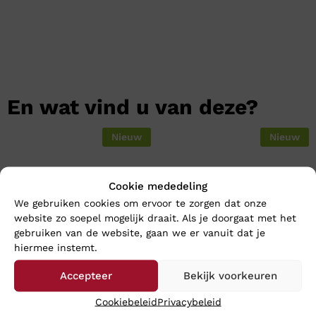
En wat vind u van deze?
Nieuw
Nieuw
Cookie mededeling
We gebruiken cookies om ervoor te zorgen dat onze
website zo soepel mogelijk draait. Als je doorgaat met het
gebruiken van de website, gaan we er vanuit dat je
hiermee instemt.
Accepteer
Bekijk voorkeuren
Mephisto IASMINA – Wijdte G
Mephisto KIM NAVY – Wijdte
Cookiebeleid
Privacybeleid
G
€
204,95