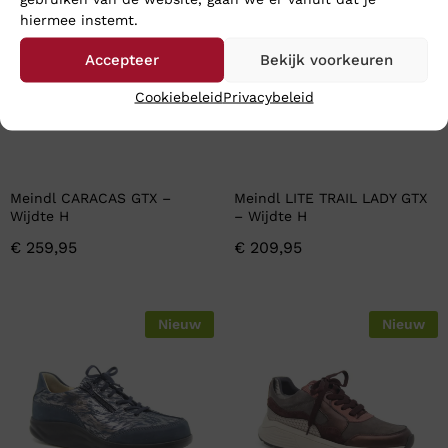
hiermee instemt.
Accepteer
Bekijk voorkeuren
Cookiebeleid
Privacybeleid
Meindl CARACAS GTX –
Meindl LITE TRAIL LADY GTX
Wijdte H
– Wijdte H
€
259,95
€
209,95
Nieuw
Nieuw