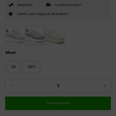
Maattabel
Levering en retour
Heeft u een vraag over dit product?
Maat:
38
39⅔
IN WINKELWAGEN