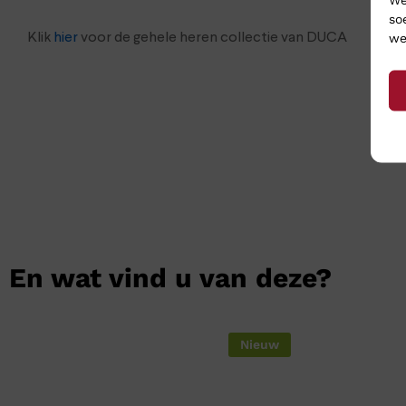
so
we
Klik
hier
voor de gehele heren collectie van DUCA
En wat vind u van deze?
Nieuw