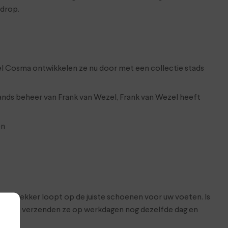
ldrop.
del Cosma ontwikkelen ze nu door met een collectie stads
rlands beheer van Frank van Wezel, Frank van Wezel heeft
en
at je lekker loopt op de juiste schoenen voor uw voeten. Is
hop. Wij verzenden ze op werkdagen nog dezelfde dag en