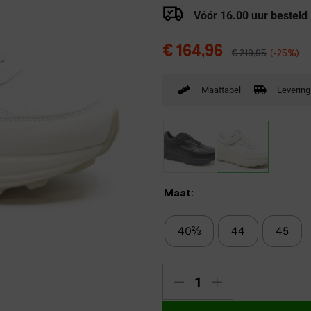
Verbandpantoffels
Vóór 16.00 uur besteld
Wandelschoenen
€
164,96
€
219,95
(-25%)
Maattabel
Levering
Maat:
40⅔
44
45