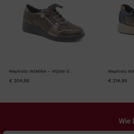
Mephisto IASMINA – Wijdte G
Mephisto KI
€
204,95
€
214,95
Wie 