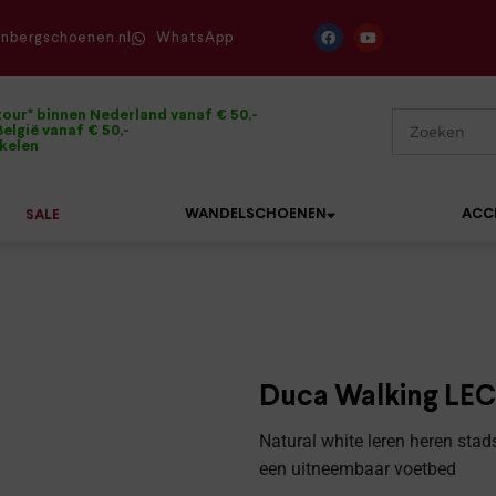
enbergschoenen.nl
WhatsApp
tour* binnen Nederland vanaf € 50,-
elgië vanaf € 50,-
ikelen
WANDELSCHOENEN
ACC
SALE
Mephisto
Sandalen
Sneakers
Solidus
Slippers
Veterschoenen
Duca Walking LEC
Waldläufer
Sneakers
Verbandpantoffels
Natural white leren heren st
Xsensible
een uitneembaar voetbed
Veterschoenen
Wandelschoenen