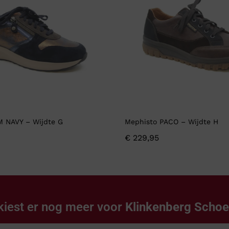
M NAVY – Wijdte G
Mephisto PACO – Wijdte H
€
229,95
kiest er nog meer voor
Klinkenberg Scho