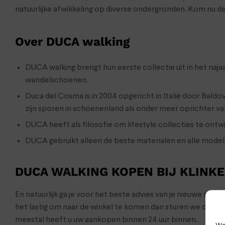
natuurlijke afwikkeling op diverse ondergronden. Kom nu d
Over DUCA walking
DUCA walking brengt hun eerste collectie uit in het na
wandelschoenen.
Duca del Cosma is in 2004 opgericht in Italië door Bald
zijn sporen in schoenenland als onder meer oprichter 
DUCA heeft als filosofie om lifestyle collecties te ontw
DUCA gebruikt alleen de beste materialen en alle mod
DUCA WALKING KOPEN BIJ KLINK
En natuurlijk ga je voor het beste advies van je nieuwe sch
het lastig om naar de winkel te komen dan sturen we de s
meestal heeft u uw aankopen binnen 24 uur binnen.
We