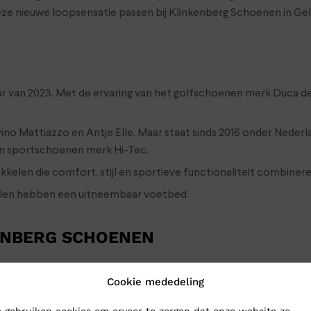
eze nieuwe loopsensatie passen bij Klinkenberg Schoenen in Ge
jaar van 2023. Met de ervaring van het golfschoenen merk Duca 
ovino Mattiazzo en Antje Elle. Maar staat sinds 2016 onder Nede
van sportschoenen merk Hi-Tec.
ikkelen die comfort, stijl en sportieve functionaliteit combiner
ellen hebben een uitneembaar voetbed.
ENBERG SCHOENEN
oenen naar Klinkenberg Schoenen in Geldrop. Dan weet je zeker d
Cookie mededeling
choenen toch gewoon naar je op: bestel ze online in onze webs
 gebruiken cookies om ervoor te zorgen dat onze website zo