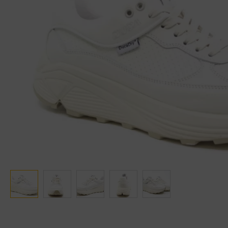
Ganter
Lowa
Verbandschoenen (externe website)
Pantoffels
GIJS
Meindl