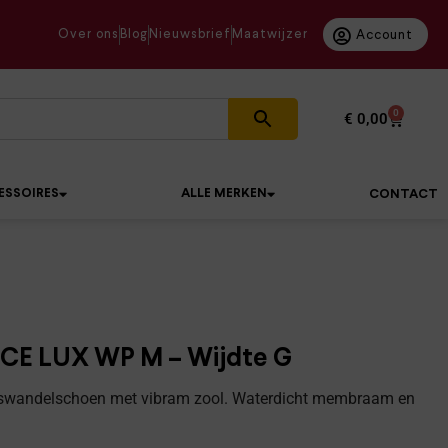
Over ons
Blog
Nieuwsbrief
Maatwijzer
Account
0
€
0,00
ESSOIRES
ALLE MERKEN
CONTACT
CE LUX WP M – Wijdte G
adswandelschoen met vibram zool. Waterdicht membraam en