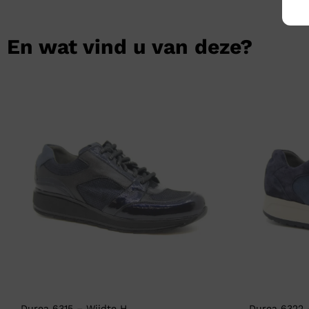
En wat vind u van deze?
Durea 6315 – Wijdte H
Durea 6322 