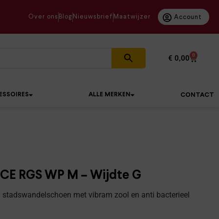
Over ons
Blog
Nieuwsbrief
Maatwijzer
Account
0
€
0,00
ESSOIRES
ALLE MERKEN
CONTACT
CE RGS WP M – Wijdte G
 stadswandelschoen met vibram zool en anti bacterieel