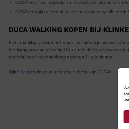
DUCA heeft als filosofie om lifestyle collecties te ontw
DUCA gebruikt alleen de beste materialen en alle mod
DUCA WALKING KOPEN BIJ KLINK
En natuurlijk ga je voor het beste advies van je nieuwe sch
het lastig om naar de winkel te komen dan sturen we de s
meestal heeft u uw aankopen binnen 24 uur binnen.
Klik
hier
voor de gehele heren collectie van DUCA
We
so
we