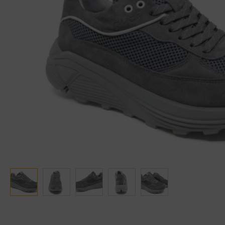
Ganter
Lowa
Verbandschoenen (externe website)
Pantoffels
GIJS
Meindl