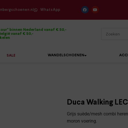
enbergschoenen.nl
WhatsApp
tour* binnen Nederland vanaf € 50,-
elgië vanaf € 50,-
ikelen
WANDELSCHOENEN
ACC
SALE
Mephisto
Sandalen
Sneakers
Solidus
Slippers
Veterschoenen
Duca Walking LEC
Waldläufer
Sneakers
Verbandpantoffels
Grijs suède/mesh combi heren
Xsensible
moron voering.
Veterschoenen
Wandelschoenen