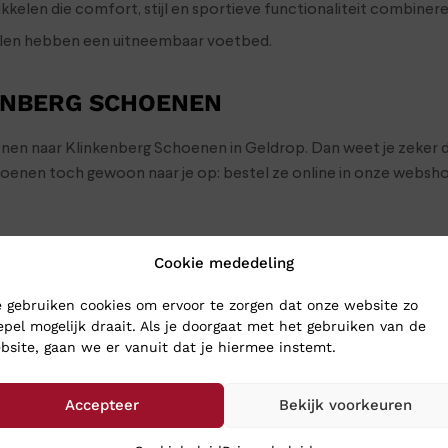
ikkelen die comfort, stijl en sportieve functionaliteit combiner
ellen hebben een uitneembaar voetbed.
ENBERG SCHOENEN
oenen naar Klinkenberg Schoenen in Geldrop. Dan weet je zeker d
choenen toch gewoon naar je op: bestel ze online in onze webs
Cookie mededeling
 gebruiken cookies om ervoor te zorgen dat onze website zo
epel mogelijk draait. Als je doorgaat met het gebruiken van de
bsite, gaan we er vanuit dat je hiermee instemt.
Accepteer
Bekijk voorkeuren