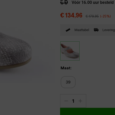
Vóór 16.00 uur besteld
Verbandpantoffels
Wandelschoenen
€
134,96
€
179,95
(-25%)
Maattabel
Levering
Maat:
39