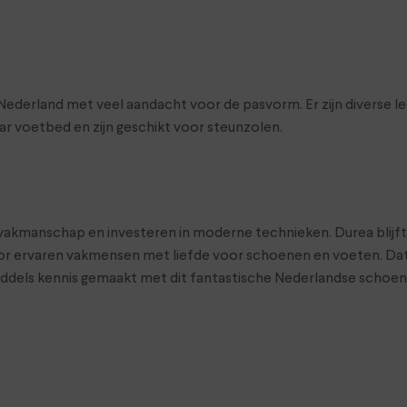
land met veel aandacht voor de pasvorm. Er zijn diverse leeste
r voetbed en zijn geschikt voor steunzolen.
t vakmanschap en investeren in moderne technieken. Durea blij
r ervaren vakmensen met liefde voor schoenen en voeten. Dat 
middels kennis gemaakt met dit fantastische Nederlandse scho