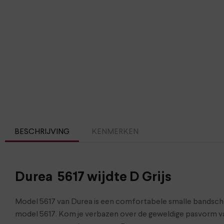
BESCHRIJVING
KENMERKEN
Durea 5617 wijdte D Grijs
Model 5617 van Durea is een comfortabele smalle bandschoen 
model 5617. Kom je verbazen over de geweldige pasvorm va