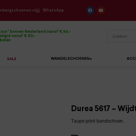
enbergschoenen.nl
WhatsApp
tour* binnen Nederland vanaf € 50,-
elgië vanaf € 50,-
ikelen
WANDELSCHOENEN
ACC
SALE
Mephisto
Sandalen
Sneakers
Solidus
Slippers
Veterschoenen
Durea 5617 – Wijd
Waldläufer
Sneakers
Verbandpantoffels
Taupe print bandschoen.
Xsensible
Veterschoenen
Wandelschoenen