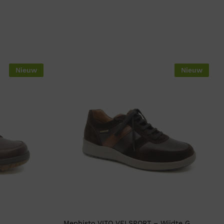
Nieuw
Nieuw
Mephisto VITO VELSPORT – Wijdte G