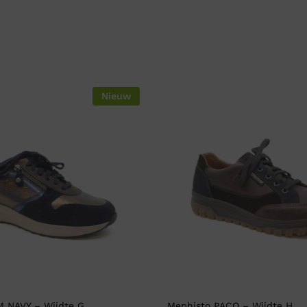
Nieuw
M NAVY – Wijdte G
Mephisto PACO – Wijdte H