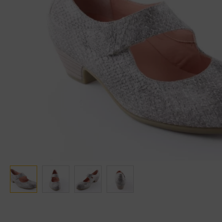
Ganter
Lowa
Verbandschoenen (externe website)
Pantoffels
GIJS
Meindl