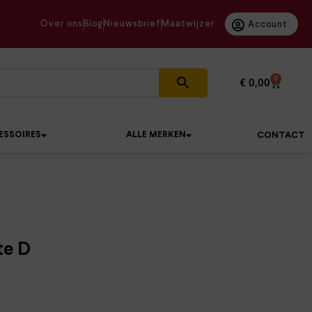
Over ons
Blog
Nieuwsbrief
Maatwijzer
Account
0
€
0,00
ESSOIRES
ALLE MERKEN
CONTACT
te D