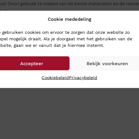
d. Door gebruik te maken van de beste materialen en de nieu
talië.
Cookie mededeling
SCHOENEN
 gebruiken cookies om ervoor te zorgen dat onze website zo
epel mogelijk draait. Als je doorgaat met het gebruiken van de
hoenen naar Klinkenberg Schoenen in Geldrop.
bsite, gaan we er vanuit dat je hiermee instemt.
e in onze webshop. Wij verzenden ze op werkdagen nog dezelfde 
Accepteer
Bekijk voorkeuren
Cookiebeleid
Privacybeleid