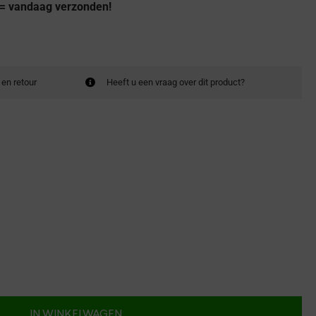
 = vandaag verzonden!
 en retour
Heeft u een vraag over dit product?
IN WINKELWAGEN