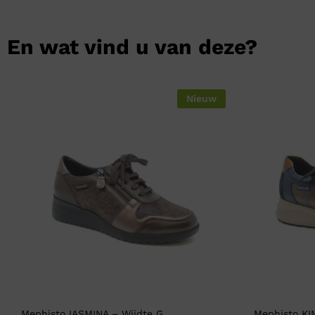
En wat vind u van deze?
Nieuw
Mephisto IASMINA – Wijdte G
Mephisto KI