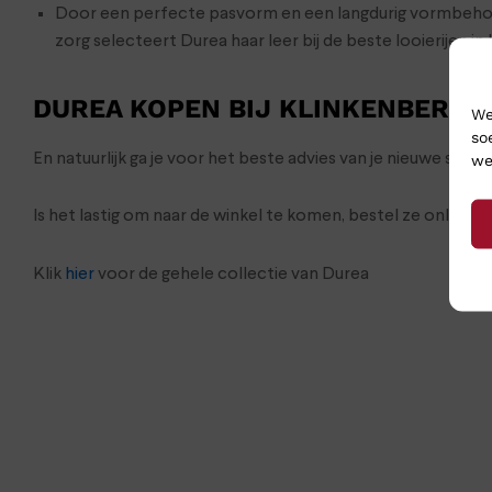
Door een perfecte pasvorm en een langdurig vormbehou
zorg selecteert Durea haar leer bij de beste looierijen in I
DUREA KOPEN BIJ KLINKENBERG 
We
so
En natuurlijk ga je voor het beste advies van je nieuwe sc
we
Is het lastig om naar de winkel te komen, bestel ze onlin
Klik
hier
voor de gehele collectie van Durea