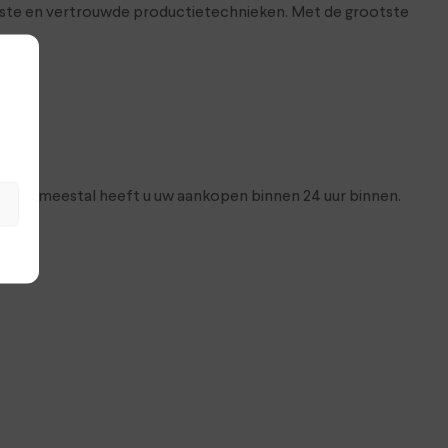
wste en vertrouwde productietechnieken. Met de grootste
dag en meestal heeft u uw aankopen binnen 24 uur binnen.