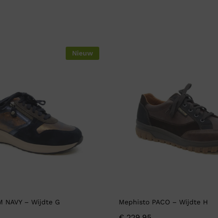
Nieuw
M NAVY – Wijdte G
Mephisto PACO – Wijdte H
€
229,95