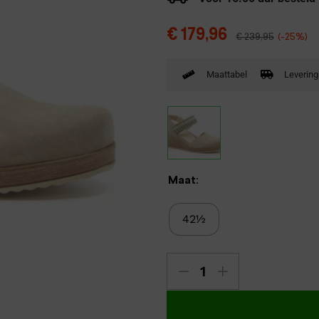
Verbandpantoffels
€
179,96
€
239,95
(-25%)
Wandelschoenen
Maattabel
Levering
Maat:
42½