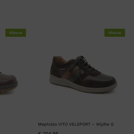
Nieuw
Nieuw
Mephisto VITO VELSPORT – Wijdte G
€
204,95