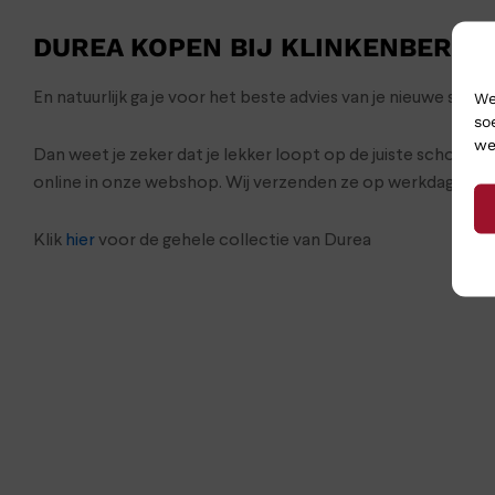
DUREA KOPEN BIJ KLINKENBERG 
We
En natuurlijk ga je voor het beste advies van je nieuwe sc
so
we
Dan weet je zeker dat je lekker loopt op de juiste schoene
online in onze webshop. Wij verzenden ze op werkdagen no
Klik
hier
voor de gehele collectie van Durea