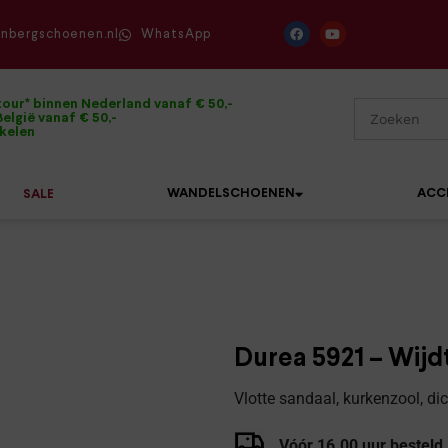
enbergschoenen.nl
WhatsApp
tour* binnen Nederland vanaf € 50,-
elgië vanaf € 50,-
ikelen
WANDELSCHOENEN
ACC
SALE
Mephisto
Sandalen
Sneakers
Solidus
Slippers
Veterschoenen
Durea 5921 – Wijd
Waldläufer
Sneakers
Verbandpantoffels
Vlotte sandaal, kurkenzool, di
Xsensible
Veterschoenen
Wandelschoenen
Vóór 16.00 uur besteld