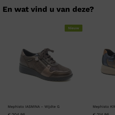
En wat vind u van deze?
Nieuw
Mephisto IASMINA – Wijdte G
Mephisto KI
€
204,95
€
214,95