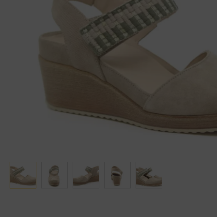
Ganter
Lowa
Verbandschoenen (externe website)
Pantoffels
GIJS
Meindl