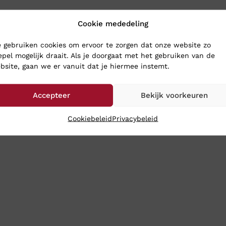
SCHOENEN
Cookie mededeling
 gebruiken cookies om ervoor te zorgen dat onze website zo
hoenen naar Klinkenberg Schoenen in Geldrop.
epel mogelijk draait. Als je doorgaat met het gebruiken van de
bsite, gaan we er vanuit dat je hiermee instemt.
n voor uw voeten. Is het lastig om naar de winkel te komen? Da
g dezelfde dag en meestal heeft u uw aankopen binnen 24 uur 
Accepteer
Bekijk voorkeuren
Cookiebeleid
Privacybeleid