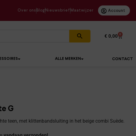
Over ons
Blog
Nieuwsbrief
Maatwijzer
Account
0
€
0,00
ESSOIRES
ALLE MERKEN
CONTACT
te G
chte teen, met klittenbandsluiting in het beige combi Suède.
 = vandaag verzonden!