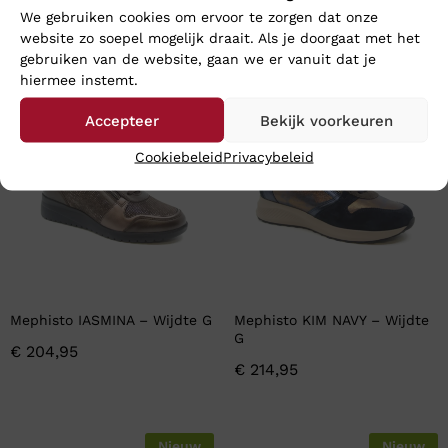
We gebruiken cookies om ervoor te zorgen dat onze
website zo soepel mogelijk draait. Als je doorgaat met het
En wat vind u van deze?
gebruiken van de website, gaan we er vanuit dat je
hiermee instemt.
Nieuw
Nieuw
Accepteer
Bekijk voorkeuren
Cookiebeleid
Privacybeleid
Mephisto IASMINA – Wijdte G
Mephisto KIM NAVY – Wijdte
G
€
204,95
€
214,95
Nieuw
Nieuw