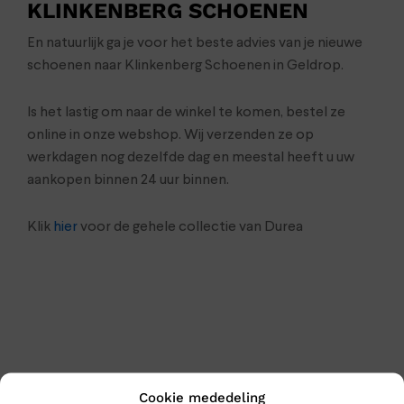
KLINKENBERG SCHOENEN
En natuurlijk ga je voor het beste advies van je nieuwe
schoenen naar Klinkenberg Schoenen in Geldrop.
Is het lastig om naar de winkel te komen, bestel ze
online in onze webshop. Wij verzenden ze op
werkdagen nog dezelfde dag en meestal heeft u uw
aankopen binnen 24 uur binnen.
Klik
hier
voor de gehele collectie van Durea
Cookie mededeling