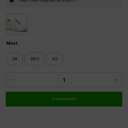
Heeft u een vraag over dit product?
Maat:
38
38½
42
IN WINKELWAGEN