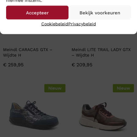
hiermee instemt.
Accepteer
Bekijk voorkeuren
Cookiebeleid
Privacybeleid
Meindl CARACAS GTX –
Meindl LITE TRAIL LADY GTX
Wijdte H
– Wijdte H
€
259,95
€
209,95
Nieuw
Nieuw