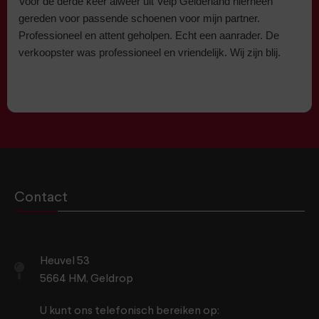
Voor de derde keer alweer uit Velp Gelderland hierheen
gereden voor passende schoenen voor mijn partner.
Professioneel en attent geholpen. Echt een aanrader. De
verkoopster was professioneel en vriendelijk. Wij zijn blij.
Contact
Heuvel 53
5664 HM, Geldrop
U kunt ons telefonisch bereiken op: