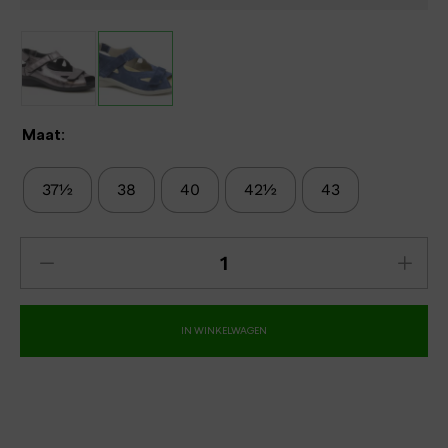
Maat:
37½
38
40
42½
43
IN WINKELWAGEN