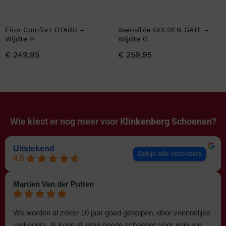
Finn Comfort OTARU –
Xsensible GOLDEN GATE –
Wijdte H
Wijdte G
€
249,95
€
259,95
Wie kiest er nog meer voor
Klinkenberg Schoenen?
Uitstekend
Bekijk alle recensies
4.6
Martien Van der Putten
We worden al zeker 10 jaar goed geholpen, door vriendelijke
verkopers. Ik koop al jaren goede schoenen voor mijn rug.