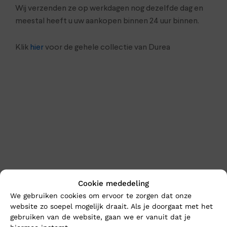
Wij verzenden ze op werkdagen nog dezelfde dag en
meestal heeft u uw aankopen binnen 24 uur binnen.
Klik
hier
voor de gehele collectie van Durea
En wat vind u van deze?
Cookie mededeling
We gebruiken cookies om ervoor te zorgen dat onze
Nieuw
Nieuw
website zo soepel mogelijk draait. Als je doorgaat met het
gebruiken van de website, gaan we er vanuit dat je