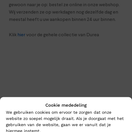
gewoon naar je op: bestel ze online in onze webshop.
Wij verzenden ze op werkdagen nog dezelfde dag en
meestal heeft u uw aankopen binnen 24 uur binnen.
Klik
hier
voor de gehele collectie van Durea
Cookie mededeling
En wat vind u van deze?
We gebruiken cookies om ervoor te zorgen dat onze
website zo soepel mogelijk draait. Als je doorgaat met het
Nieuw
gebruiken van de website, gaan we er vanuit dat je
hiermee instemt.