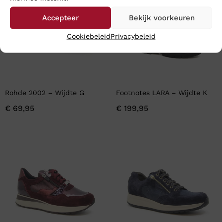
Accepteer
Bekijk voorkeuren
Cookiebeleid
Privacybeleid
Rohde 2002 – Wijdte G
Footnotes LARA – Wijdte K
€
69,95
€
199,95