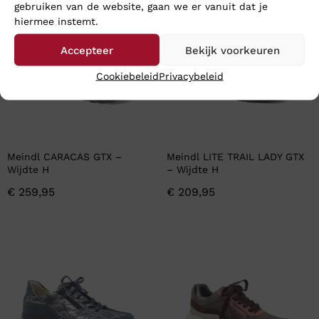
gebruiken van de website, gaan we er vanuit dat je
hiermee instemt.
Accepteer
Bekijk voorkeuren
Cookiebeleid
Privacybeleid
Meindl CARACAS GTX –
Meindl LITE TRAIL LADY GTX
Wijdte H
– Wijdte H
€
259,95
€
209,95