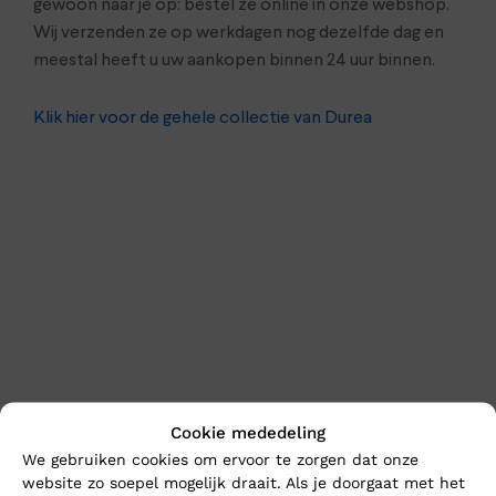
gewoon naar je op: bestel ze online in onze webshop.
Wij verzenden ze op werkdagen nog dezelfde dag en
meestal heeft u uw aankopen binnen 24 uur binnen.
Klik hier voor de gehele collectie van Durea
Cookie mededeling
En wat vind u van deze?
We gebruiken cookies om ervoor te zorgen dat onze
website zo soepel mogelijk draait. Als je doorgaat met het