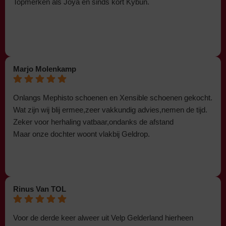
Topmerken als Joya en sinds kort Kybun.
Marjo Molenkamp
Onlangs Mephisto schoenen en Xensible schoenen gekocht.
Wat zijn wij blij ermee,zeer vakkundig advies,nemen de tijd.
Zeker voor herhaling vatbaar,ondanks de afstand
Maar onze dochter woont vlakbij Geldrop.
Rinus Van TOL
Voor de derde keer alweer uit Velp Gelderland hierheen