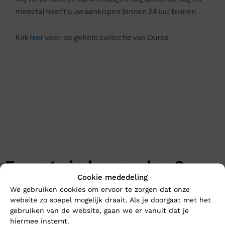
meestal heeft u uw aankopen binnen 24 uur binnen.
Klik
hier
voor de gehele collectie van Durea
En wat vind u van deze?
Cookie mededeling
Nieuw
Nieuw
We gebruiken cookies om ervoor te zorgen dat onze
website zo soepel mogelijk draait. Als je doorgaat met het
gebruiken van de website, gaan we er vanuit dat je
hiermee instemt.