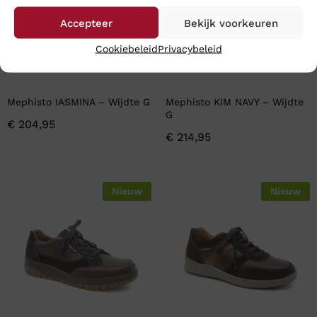
Accepteer
Bekijk voorkeuren
Cookiebeleid
Privacybeleid
Mephisto IASMINA – Wijdte G
Mephisto KIM NAVY – Wijdte
G
€
204,95
€
214,95
Nieuw
Nieuw