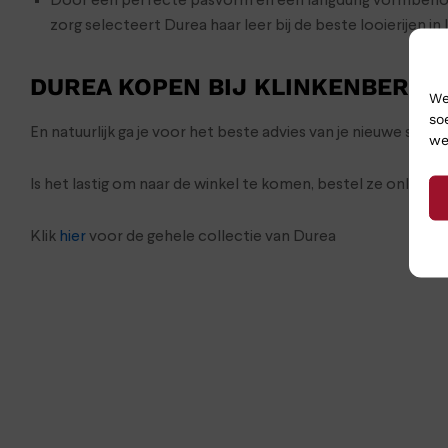
Door een perfecte pasvorm en een langdurig vormbehou
zorg selecteert Durea haar leer bij de beste looierijen in I
DUREA KOPEN BIJ KLINKENBERG 
We
so
En natuurlijk ga je voor het beste advies van je nieuwe sc
we
Is het lastig om naar de winkel te komen, bestel ze onlin
Klik
hier
voor de gehele collectie van Durea