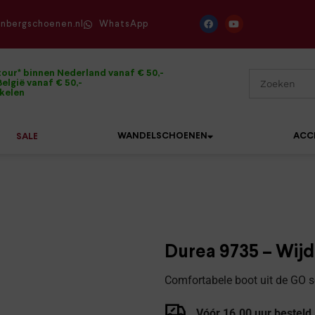
enbergschoenen.nl
WhatsApp
tour* binnen Nederland vanaf € 50,-
elgië vanaf € 50,-
ikelen
WANDELSCHOENEN
ACC
SALE
Mephisto
Sandalen
Sneakers
Solidus
Slippers
Veterschoenen
Durea 9735 – Wijd
Waldläufer
Sneakers
Verbandpantoffels
Comfortabele boot uit de GO s
Xsensible
Veterschoenen
Wandelschoenen
Vóór 16.00 uur besteld