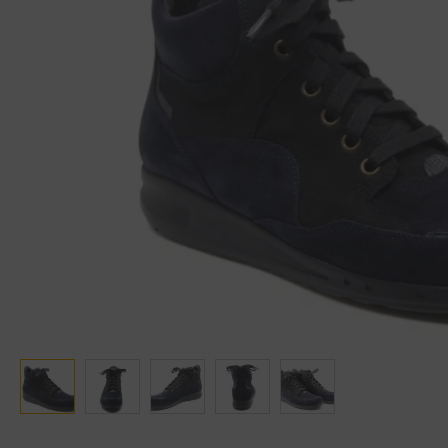
Ganter
Lowa
Verbandschoenen (externe website)
Pantoffels
GIJS
Meindl