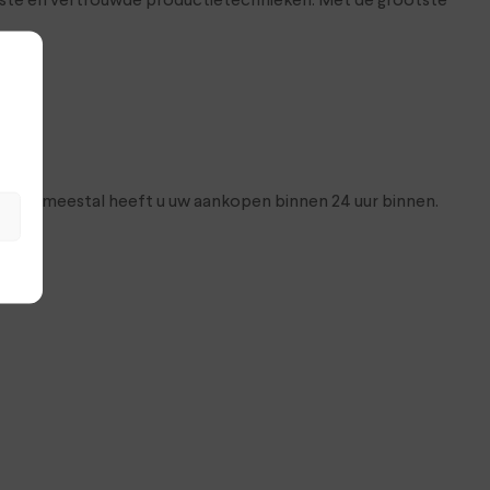
wste en vertrouwde productietechnieken. Met de grootste
dag en meestal heeft u uw aankopen binnen 24 uur binnen.