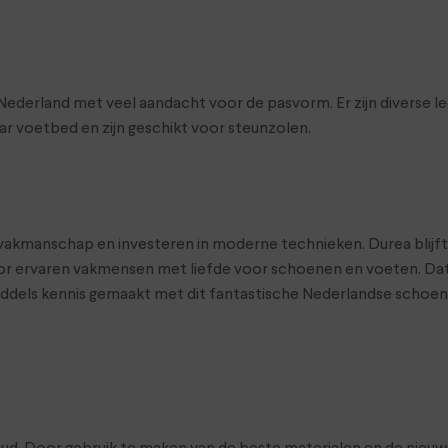
land met veel aandacht voor de pasvorm. Er zijn diverse leeste
r voetbed en zijn geschikt voor steunzolen.
t vakmanschap en investeren in moderne technieken. Durea blij
r ervaren vakmensen met liefde voor schoenen en voeten. Dat 
middels kennis gemaakt met dit fantastische Nederlandse scho