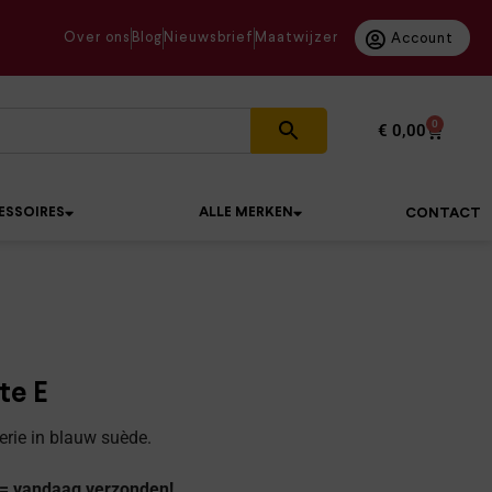
Over ons
Blog
Nieuwsbrief
Maatwijzer
Account
0
€
0,00
ESSOIRES
ALLE MERKEN
CONTACT
te E
erie in blauw suède.
 = vandaag verzonden!