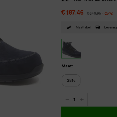
Verbandpantoffels
€
187,46
€
249,95
(-25%)
Wandelschoenen
Maattabel
Levering
Maat:
38½