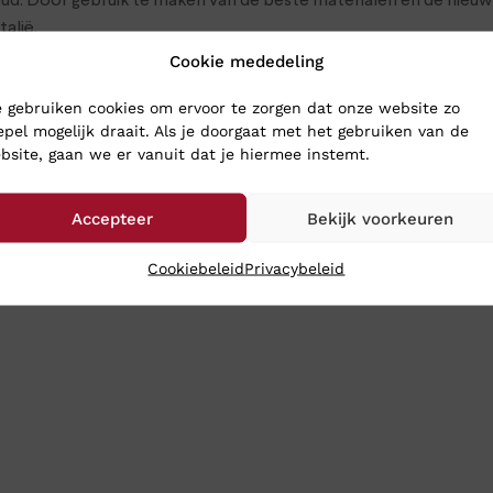
d. Door gebruik te maken van de beste materialen en de nieu
talië.
Cookie mededeling
SCHOENEN
 gebruiken cookies om ervoor te zorgen dat onze website zo
epel mogelijk draait. Als je doorgaat met het gebruiken van de
hoenen naar Klinkenberg Schoenen in Geldrop.
bsite, gaan we er vanuit dat je hiermee instemt.
e in onze webshop. Wij verzenden ze op werkdagen nog dezelfde 
Accepteer
Bekijk voorkeuren
Cookiebeleid
Privacybeleid