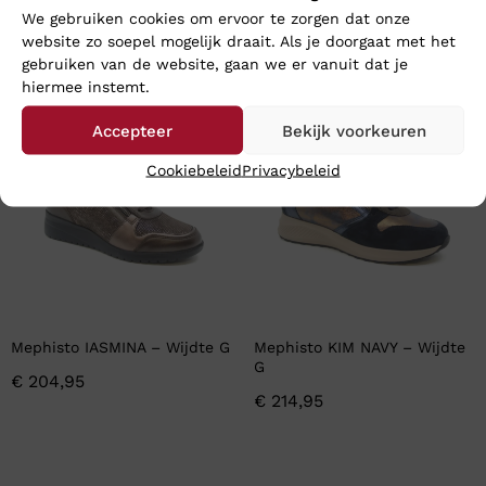
We gebruiken cookies om ervoor te zorgen dat onze
website zo soepel mogelijk draait. Als je doorgaat met het
En wat vind u van deze?
gebruiken van de website, gaan we er vanuit dat je
hiermee instemt.
Accepteer
Bekijk voorkeuren
Cookiebeleid
Privacybeleid
Mephisto IASMINA – Wijdte G
Mephisto KIM NAVY – Wijdte
G
€
204,95
€
214,95