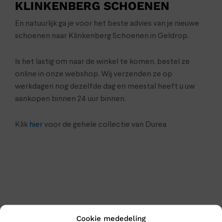
KLINKENBERG SCHOENEN
En natuurlijk ga je voor het beste advies van je nieuwe
schoenen naar Klinkenberg Schoenen in Geldrop.
Is het lastig om naar de winkel te komen, bestel ze
online in onze webshop. Wij verzenden ze op
werkdagen nog dezelfde dag en meestal heeft u uw
aankopen binnen 24 uur binnen.
Klik
hier
voor de gehele collectie van Durea
Cookie mededeling