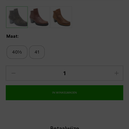
Maat:
40½
41
IN WINKELWAGEN