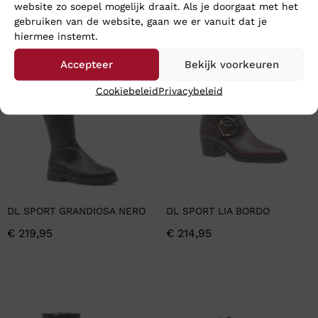
website zo soepel mogelijk draait. Als je doorgaat met het
En wat vind u van deze?
gebruiken van de website, gaan we er vanuit dat je
hiermee instemt.
Accepteer
Bekijk voorkeuren
Cookiebeleid
Privacybeleid
DL SPORT GRANDIOSA NERO
DL SPORT LIA BORDO
€
219,95
€
214,95