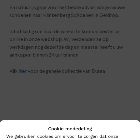
En natuurlijk ga je voor het beste advies van je nieuwe
schoenen naar Klinkenberg Schoenen in Geldrop.
Is het lastig om naar de winkel te komen, bestel ze
online in onze webshop. Wij verzenden ze op
werkdagen nog dezelfde dag en meestal heeft u uw
aankopen binnen 24 uur binnen.
Klik
hier
voor de gehele collectie van Durea
Cookie mededeling
We gebruiken cookies om ervoor te zorgen dat onze