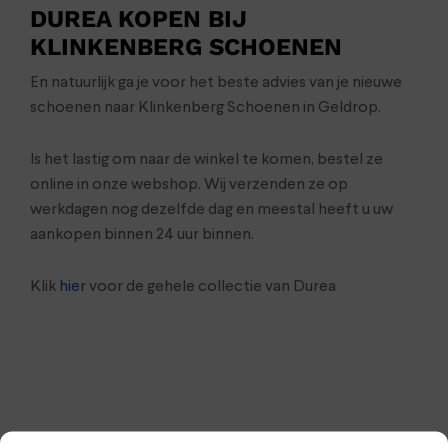
DUREA KOPEN BIJ
KLINKENBERG SCHOENEN
En natuurlijk ga je voor het beste advies van je nieuwe
schoenen naar Klinkenberg Schoenen in Geldrop.
Is het lastig om naar de winkel te komen, bestel ze
online in onze webshop. Wij verzenden ze op
werkdagen nog dezelfde dag en meestal heeft u uw
aankopen binnen 24 uur binnen.
Klik
hier
voor de gehele collectie van Durea