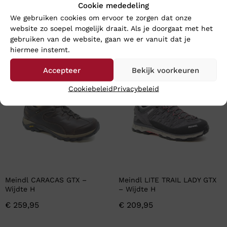
Cookie mededeling
We gebruiken cookies om ervoor te zorgen dat onze
website zo soepel mogelijk draait. Als je doorgaat met het
gebruiken van de website, gaan we er vanuit dat je
En wat vind u van deze?
hiermee instemt.
Nieuw
Nieuw
Accepteer
Bekijk voorkeuren
Cookiebeleid
Privacybeleid
Meindl CARACAS GTX –
Meindl LITE TRAIL LADY GTX
Wijdte H
– Wijdte H
€
259,95
€
209,95