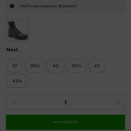
Heeft u een vraag over dit product?
Maat:
37
38½
40
40½
42
43½
IN WINKELWAGEN