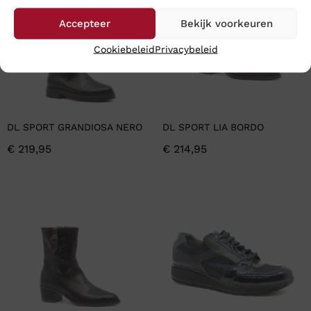
Accepteer
Bekijk voorkeuren
Cookiebeleid
Privacybeleid
DL SPORT GRANDIOSA NERO
DL SPORT LIA BORDO
€
219,95
€
214,95