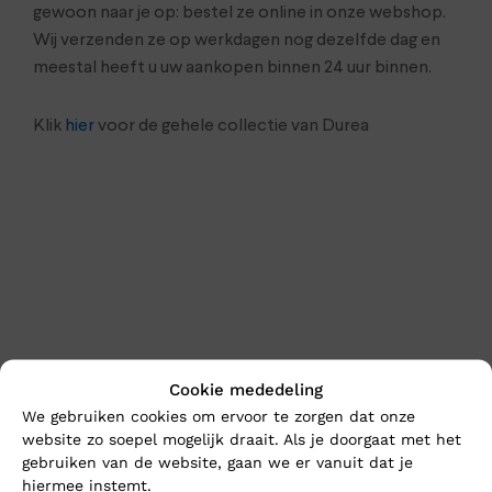
gewoon naar je op: bestel ze online in onze webshop.
Wij verzenden ze op werkdagen nog dezelfde dag en
meestal heeft u uw aankopen binnen 24 uur binnen.
Klik
hier
voor de gehele collectie van Durea
Cookie mededeling
En wat vind u van deze?
We gebruiken cookies om ervoor te zorgen dat onze
website zo soepel mogelijk draait. Als je doorgaat met het
gebruiken van de website, gaan we er vanuit dat je
hiermee instemt.