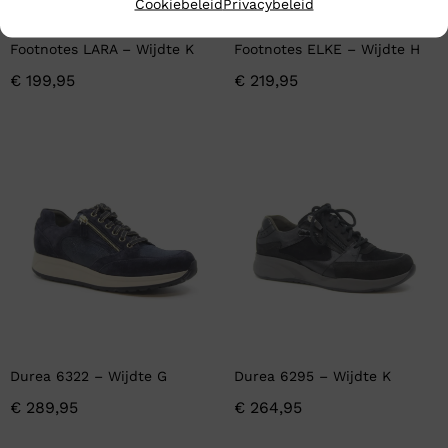
Cookiebeleid
Privacybeleid
Footnotes LARA – Wijdte K
Footnotes ELKE – Wijdte H
€
199,95
€
219,95
Durea 6322 – Wijdte G
Durea 6295 – Wijdte K
€
289,95
€
264,95