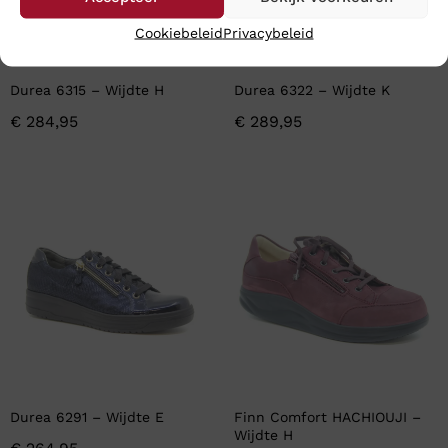
Cookiebeleid
Privacybeleid
Durea 6315 – Wijdte H
Durea 6322 – Wijdte K
€
284,95
€
289,95
Durea 6291 – Wijdte E
Finn Comfort HACHIOUJI –
Wijdte H