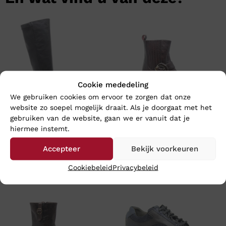
Cookie mededeling
We gebruiken cookies om ervoor te zorgen dat onze
website zo soepel mogelijk draait. Als je doorgaat met het
gebruiken van de website, gaan we er vanuit dat je
hiermee instemt.
DL SPORT GRANDIOSA NERO
DL SPORT LIA BORDO
€
219,95
€
214,95
Accepteer
Bekijk voorkeuren
Cookiebeleid
Privacybeleid