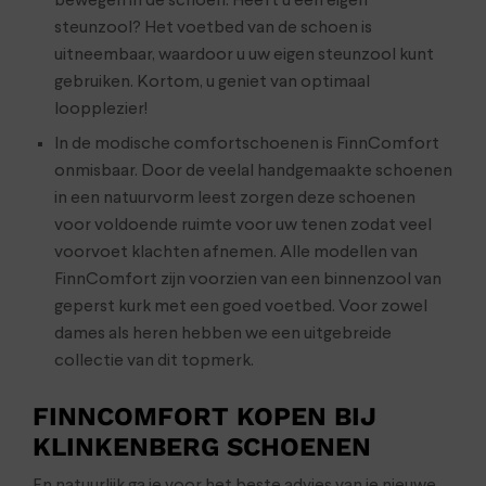
bewegen in de schoen. Heeft u een eigen
steunzool? Het voetbed van de schoen is
uitneembaar, waardoor u uw eigen steunzool kunt
gebruiken. Kortom, u geniet van optimaal
loopplezier!
In de modische comfortschoenen is FinnComfort
onmisbaar. Door de veelal handgemaakte schoenen
in een natuurvorm leest zorgen deze schoenen
voor voldoende ruimte voor uw tenen zodat veel
voorvoet klachten afnemen. Alle modellen van
FinnComfort zijn voorzien van een binnenzool van
geperst kurk met een goed voetbed. Voor zowel
dames als heren hebben we een uitgebreide
collectie van dit topmerk.
FINNCOMFORT KOPEN BIJ
KLINKENBERG SCHOENEN