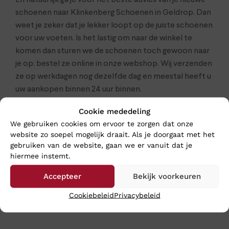
En natuurlijk ga je voor het beste advies van je nieuwe
schoenen naar Klinkenberg Schoenen in Geldrop. Dan
weet je zeker dat je lekker loopt op de juiste schoenen
voor uw voeten. Is het lastig om naar de winkel te
komen dan sturen we de schoenen toch gewoon naar
je op: bestel ze online in onze webshop. Wij verzenden
ze op werkdagen nog dezelfde dag en meestal heeft u
uw aankopen binnen 24 uur binnen.
Cookie mededeling
Klik
hier
voor de volledige collectie dames schoenen
We gebruiken cookies om ervoor te zorgen dat onze
van FinnComfort
website zo soepel mogelijk draait. Als je doorgaat met het
gebruiken van de website, gaan we er vanuit dat je
hiermee instemt.
Accepteer
Bekijk voorkeuren
Cookiebeleid
Privacybeleid