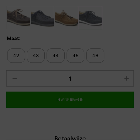
Maat:
42
43
44
45
46
IN WINKELWAGEN
Betaalwijze