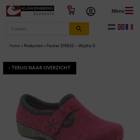
0
Menu
Home
»
Producten
»
Fischer 205620 – Wijdte G