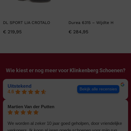
DL SPORT LIA CROTALO
Durea 6315 – Wijdte H
€
219,95
€
284,95
Wie kiest er nog meer voor
Klinkenberg Schoenen?
Uitstekend
Bekijk alle recensies
4.6
Martien Van der Putten
We worden al zeker 10 jaar goed geholpen, door vriendelijke
verkopers. Ik koop al jaren goede schoenen voor mijn rug.