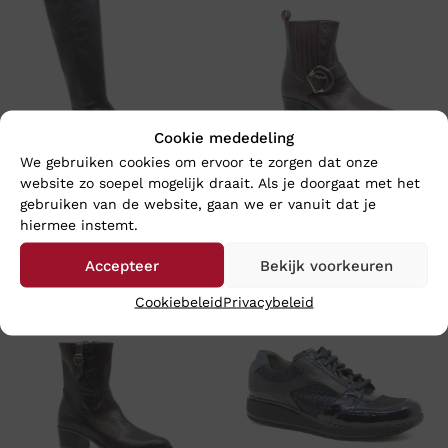
Cookie mededeling
We gebruiken cookies om ervoor te zorgen dat onze
website zo soepel mogelijk draait. Als je doorgaat met het
DL SPORT GRANDIOSA NERO
DL SPORT LIA BORDO
gebruiken van de website, gaan we er vanuit dat je
hiermee instemt.
€
219,95
€
214,95
Accepteer
Bekijk voorkeuren
Cookiebeleid
Privacybeleid