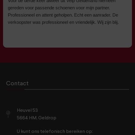
Voor de derde keer alweer uit Velp Gelderland hierheen
gereden voor passende schoenen voor mijn partner.
Professioneel en attent geholpen. Echt een aanrader. De
verkoopster was professioneel en vriendelijk. Wij zijn blij.
Contact
Heuvel 53
5664 HM, Geldrop
U kunt ons telefonisch bereiken op: