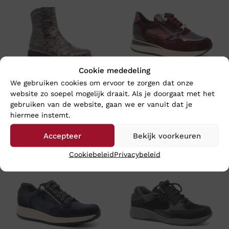
Cookie mededeling
We gebruiken cookies om ervoor te zorgen dat onze
website zo soepel mogelijk draait. Als je doorgaat met het
Footnotes LARA – Wijdte K
Footnotes ELKE – Wijdte H
gebruiken van de website, gaan we er vanuit dat je
hiermee instemt.
€
199,95
€
219,95
Accepteer
Bekijk voorkeuren
Cookiebeleid
Privacybeleid
Nieuw
Nieuw