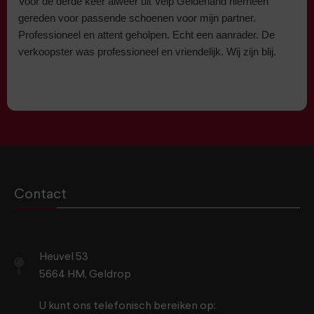
Voor de derde keer alweer uit Velp Gelderland hierheen
gereden voor passende schoenen voor mijn partner.
Professioneel en attent geholpen. Echt een aanrader. De
verkoopster was professioneel en vriendelijk. Wij zijn blij.
Contact
Heuvel 53
5664 HM, Geldrop
U kunt ons telefonisch bereiken op: