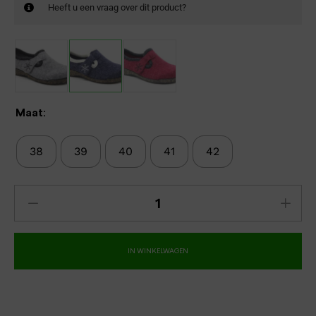
Heeft u een vraag over dit product?
Maat:
38
39
40
41
42
IN WINKELWAGEN