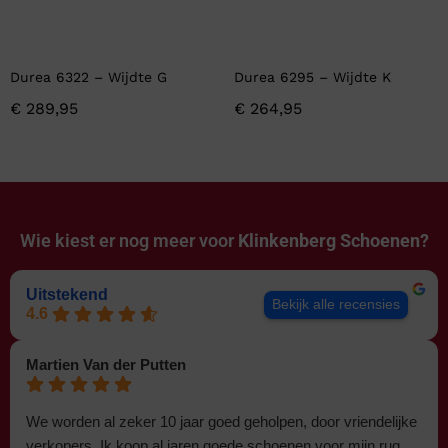
Durea 6322 – Wijdte G
Durea 6295 – Wijdte K
€
289,95
€
264,95
Wie kiest er nog meer voor
Klinkenberg Schoenen?
Uitstekend
Bekijk alle recensies
4.6
Martien Van der Putten
We worden al zeker 10 jaar goed geholpen, door vriendelijke
verkopers. Ik koop al jaren goede schoenen voor mijn rug.