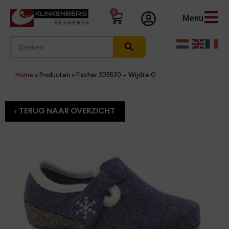
0
Menu
Home
»
Producten
»
Fischer 205620 – Wijdte G