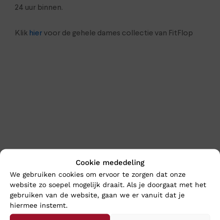
24 uur binnen.
Klik
hier
voor de gehele dames collectie van FitFlop
En wat vind u van deze?
Cookie mededeling
We gebruiken cookies om ervoor te zorgen dat onze
Nieuw
Nieuw
website zo soepel mogelijk draait. Als je doorgaat met het
gebruiken van de website, gaan we er vanuit dat je
hiermee instemt.