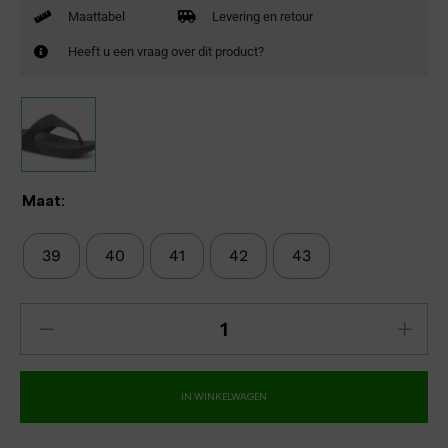
Maattabel
Levering en retour
Heeft u een vraag over dit product?
Maat:
39
40
41
42
43
IN WINKELWAGEN