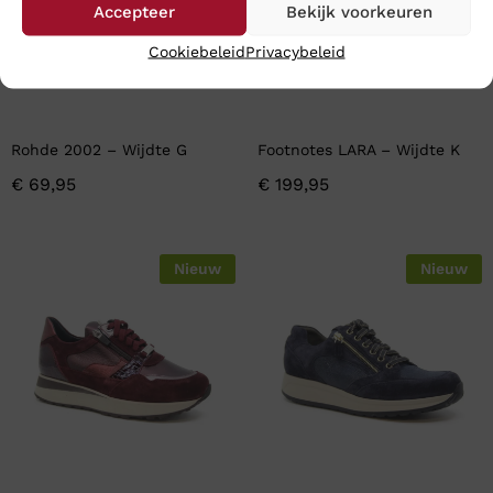
Accepteer
Bekijk voorkeuren
Cookiebeleid
Privacybeleid
Rohde 2002 – Wijdte G
Footnotes LARA – Wijdte K
€
69,95
€
199,95
Nieuw
Nieuw