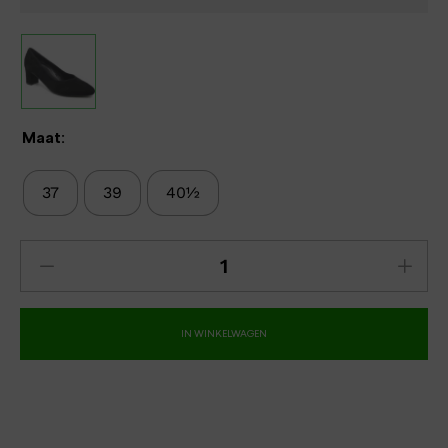
Maat:
37
39
40½
IN WINKELWAGEN