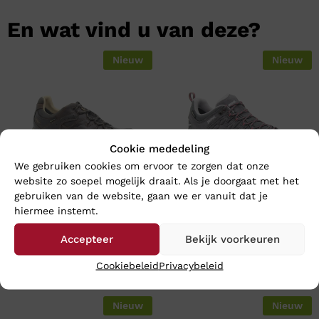
En wat vind u van deze?
Nieuw
Nieuw
Cookie mededeling
We gebruiken cookies om ervoor te zorgen dat onze
website zo soepel mogelijk draait. Als je doorgaat met het
gebruiken van de website, gaan we er vanuit dat je
hiermee instemt.
Meindl CARACAS GTX –
Meindl LITE TRAIL LADY GTX
Wijdte H
– Wijdte H
Accepteer
Bekijk voorkeuren
€
259,95
€
209,95
Cookiebeleid
Privacybeleid
Nieuw
Nieuw