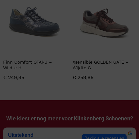
Finn Comfort OTARU –
Xsensible GOLDEN GATE –
Wijdte H
Wijdte G
€
249,95
€
259,95
Wie kiest er nog meer voor
Klinkenberg Schoenen?
Uitstekend
Bekijk alle recensies