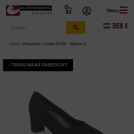
0
Menu
Home
»
Producten
»
Gabor 22.152 – Wijdte G