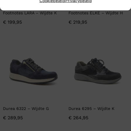
Cookiebeleid
Privacybeleid
Footnotes LARA – Wijdte K
Footnotes ELKE – Wijdte H
€
199,95
€
219,95
Durea 6322 – Wijdte G
Durea 6295 – Wijdte K
€
289,95
€
264,95