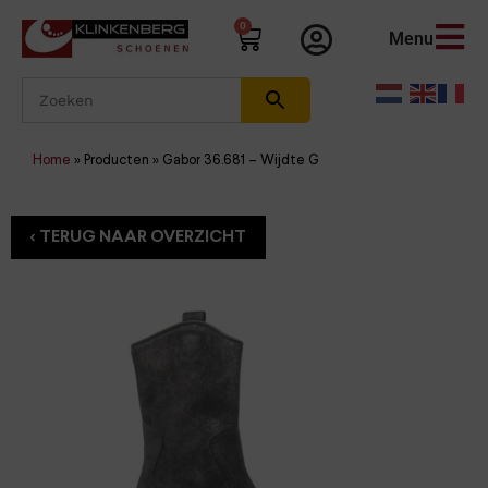
0
Menu
Home
»
Producten
»
Gabor 36.681 – Wijdte G