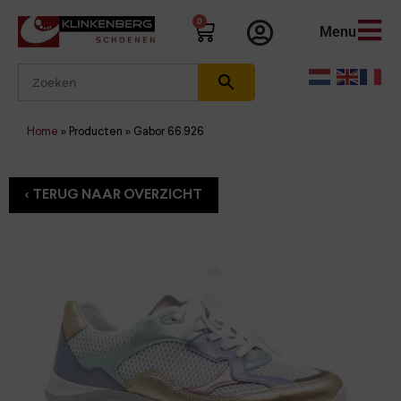
0
Menu
Home
»
Producten
»
Gabor 66.926