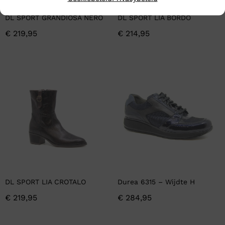
DL SPORT GRANDIOSA NERO
DL SPORT LIA BORDO
€
219,95
€
214,95
DL SPORT LIA CROTALO
Durea 6315 – Wijdte H
€
219,95
€
284,95