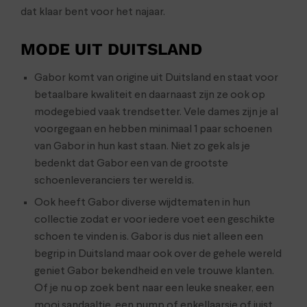
dat klaar bent voor het najaar.
MODE UIT DUITSLAND
Gabor komt van origine uit Duitsland en staat voor
betaalbare kwaliteit en daarnaast zijn ze ook op
modegebied vaak trendsetter. Vele dames zijn je al
voorgegaan en hebben minimaal 1 paar schoenen
van Gabor in hun kast staan. Niet zo gek als je
bedenkt dat Gabor een van de grootste
schoenleveranciers ter wereld is.
Ook heeft Gabor diverse wijdtematen in hun
collectie zodat er voor iedere voet een geschikte
schoen te vinden is. Gabor is dus niet alleen een
begrip in Duitsland maar ook over de gehele wereld
geniet Gabor bekendheid en vele trouwe klanten.
Of je nu op zoek bent naar een leuke sneaker, een
mooi sandaaltje, een pump of enkellaarsje of juist