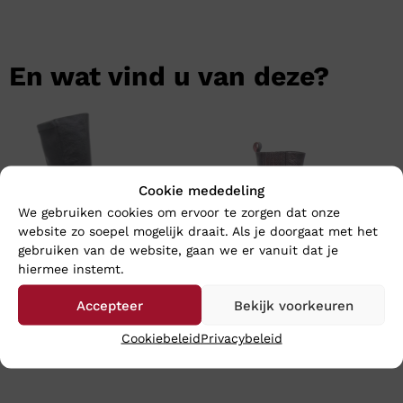
En wat vind u van deze?
Cookie mededeling
We gebruiken cookies om ervoor te zorgen dat onze
website zo soepel mogelijk draait. Als je doorgaat met het
gebruiken van de website, gaan we er vanuit dat je
hiermee instemt.
Accepteer
Bekijk voorkeuren
DL SPORT GRANDIOSA NERO
DL SPORT LIA BORDO
Cookiebeleid
Privacybeleid
€
219,95
€
214,95