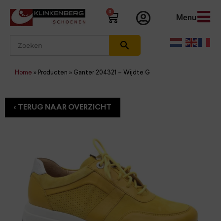
0
Menu
Home
»
Producten
»
Ganter 204321 – Wijdte G