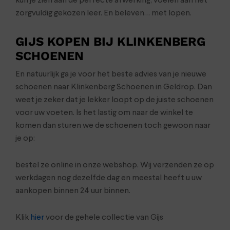
kun je zien aan de perfecte afwerking, voelen aan het
zorgvuldig gekozen leer. En beleven… met lopen.
GIJS KOPEN BIJ KLINKENBERG
SCHOENEN
En natuurlijk ga je voor het beste advies van je nieuwe
schoenen naar Klinkenberg Schoenen in Geldrop. Dan
weet je zeker dat je lekker loopt op de juiste schoenen
voor uw voeten. Is het lastig om naar de winkel te
komen dan sturen we de schoenen toch gewoon naar
je op:
bestel ze online in onze webshop. Wij verzenden ze op
werkdagen nog dezelfde dag en meestal heeft u uw
aankopen binnen 24 uur binnen.
Klik
hier
voor de gehele collectie van Gijs