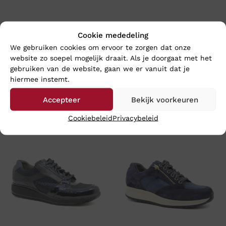
Cookie mededeling
We gebruiken cookies om ervoor te zorgen dat onze
website zo soepel mogelijk draait. Als je doorgaat met het
gebruiken van de website, gaan we er vanuit dat je
hiermee instemt.
Accepteer
Bekijk voorkeuren
En wat vind u van deze?
Cookiebeleid
Privacybeleid