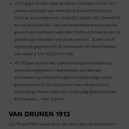
GIJS gaat verder waar anderen stilstaan. Door het
unieke concept van meerdere breedtematen is
GIJS er voor elke voet; smal (E), middel (G), breed (H)
en extra breed (K). Het verwisselbaar anatomische
gevormd voetbed maakt dat GIJS optimaal is aan te
passen aan de eisen van jouw voeten. Jij wilt toch
lopen als gegoten! GIJS schoenen zijn beschikbaar
van maat 6 t/m 13 (39 t/m 48)
Al 100 jaar wordt het Vakmanschap van vader op
zoon doorgegeven. Nog steeds worden de
schoenen op ambachtelijke en vakkundige wijze
geproduceerd. Dat kun je zien aan de perfecte
afwerking, Voelen aan het zorgvuldig gekozen leer.
En beleven… met lopen!!
VAN DRUNEN 1913
Op 19 april 1913 werd door de heer Gijs van Drunen te