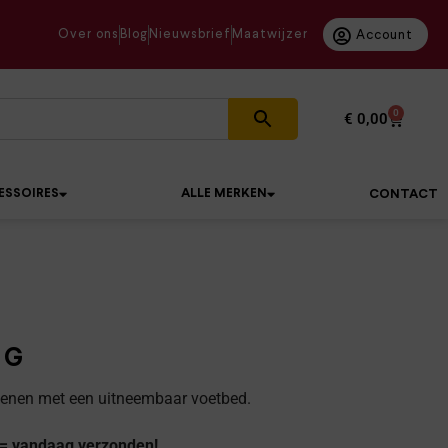
Over ons
Blog
Nieuwsbrief
Maatwijzer
Account
0
€
0,00
ESSOIRES
ALLE MERKEN
CONTACT
 G
hoenen met een uitneembaar voetbed.
 = vandaag verzonden!