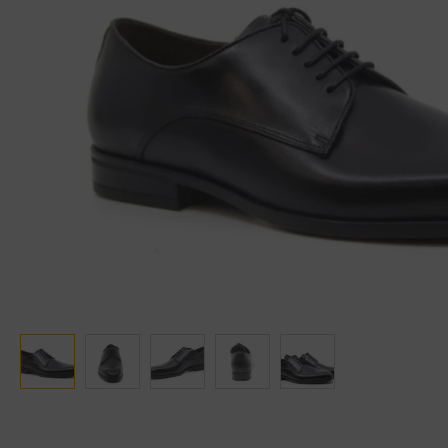
Ganter
Lowa
Verbandschoenen (externe website)
Pantoffels
GIJS
Meindl