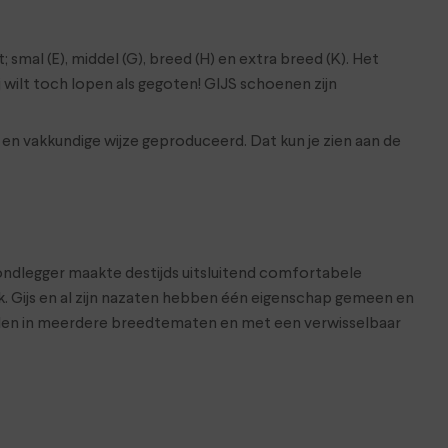
mal (E), middel (G), breed (H) en extra breed (K). Het
wilt toch lopen als gegoten! GIJS schoenen zijn
n vakkundige wijze geproduceerd. Dat kun je zien aan de
rondlegger maakte destijds uitsluitend comfortabele
k. Gijs en al zijn nazaten hebben één eigenschap gemeen en
kelen in meerdere breedtematen en met een verwisselbaar