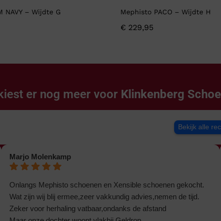
M NAVY – Wijdte G
Mephisto PACO – Wijdte H
€
229,95
kiest er nog meer voor
Klinkenberg Scho
Bekijk alle re
Marjo Molenkamp
Onlangs Mephisto schoenen en Xensible schoenen gekocht.
Wat zijn wij blij ermee,zeer vakkundig advies,nemen de tijd.
Zeker voor herhaling vatbaar,ondanks de afstand
Maar onze dochter woont vlakbij Geldrop.