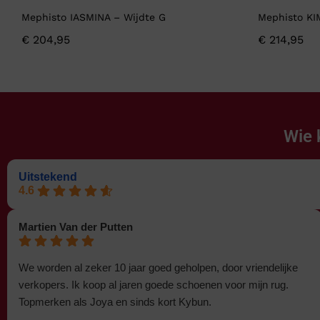
Mephisto IASMINA – Wijdte G
Mephisto KI
€
204,95
€
214,95
Wie 
Uitstekend
4.6
Martien Van der Putten
We worden al zeker 10 jaar goed geholpen, door vriendelijke
verkopers. Ik koop al jaren goede schoenen voor mijn rug.
Topmerken als Joya en sinds kort Kybun.