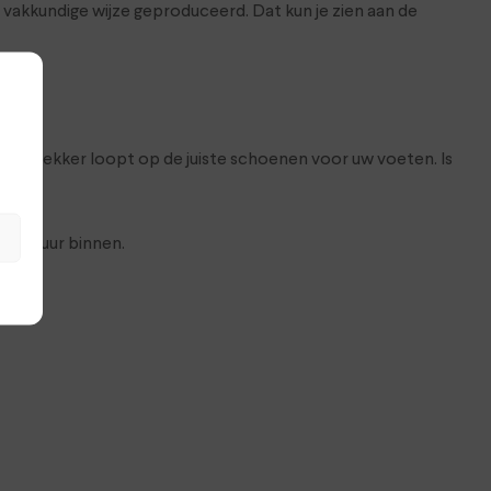
akkundige wijze geproduceerd. Dat kun je zien aan de
at je lekker loopt op de juiste schoenen voor uw voeten. Is
n 24 uur binnen.