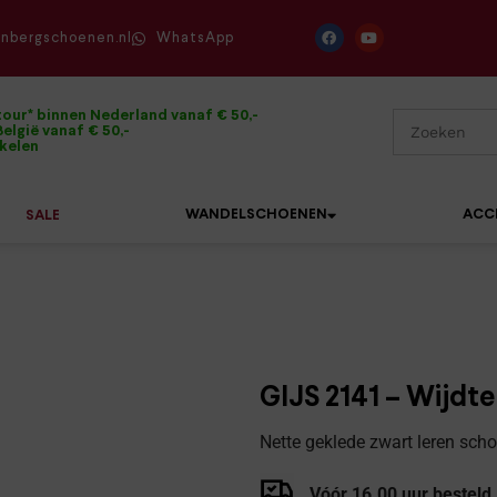
enbergschoenen.nl
WhatsApp
tour* binnen Nederland vanaf € 50,-
elgië vanaf € 50,-
ikelen
WANDELSCHOENEN
ACC
SALE
Mephisto
Sandalen
Sneakers
Solidus
Slippers
Veterschoenen
GIJS 2141 – Wijdte
Waldläufer
Sneakers
Verbandpantoffels
Nette geklede zwart leren sc
Xsensible
Veterschoenen
Wandelschoenen
Vóór 16.00 uur besteld