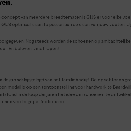
ven.
 concept van meerdere breedtematen is GIJS er voor elke voet; s
S optimaal is aan te passen aan de eisen van jouw voeten. Jij 
oorgegeven. Nog steeds worden de schoenen op ambachtelijke e
leer. En beleven… met lopen!!
en de grondslag gelegd van het familiebedrijf. De oprichter en g
uden medaille op een tentoonstelling voor handwerk te Baardwij
ontstond in de loop der jaren het idee om schoenen te ontwik
 Drunen verder geperfectioneerd.