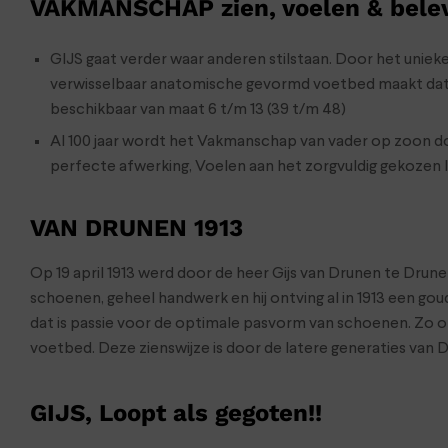
VAKMANSCHAP zien, voelen & bele
GIJS gaat verder waar anderen stilstaan. Door het unieke
verwisselbaar anatomische gevormd voetbed maakt dat GIJ
beschikbaar van maat 6 t/m 13 (39 t/m 48)
Al 100 jaar wordt het Vakmanschap van vader op zoon d
perfecte afwerking, Voelen aan het zorgvuldig gekozen 
VAN DRUNEN 1913
Op 19 april 1913 werd door de heer Gijs van Drunen te Drun
schoenen, geheel handwerk en hij ontving al in 1913 een go
dat is passie voor de optimale pasvorm van schoenen. Zo 
voetbed. Deze zienswijze is door de latere generaties van
GIJS, Loopt als gegoten!!