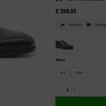
Verbandpantoffels
€
299,95
Wandelschoenen
Maattabel
Levering
Maat:
43
43½