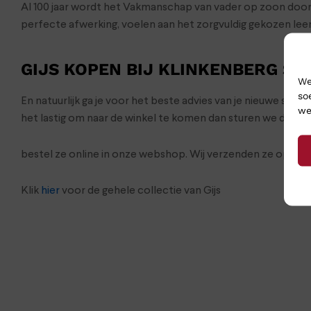
Al 100 jaar wordt het Vakmanschap van vader op zoon door
perfecte afwerking, voelen aan het zorgvuldig gekozen lee
GIJS KOPEN BIJ KLINKENBERG S
We
so
En natuurlijk ga je voor het beste advies van je nieuwe sch
we
het lastig om naar de winkel te komen dan sturen we de sc
bestel ze online in onze webshop. Wij verzenden ze op we
Klik
hier
voor de gehele collectie van Gijs