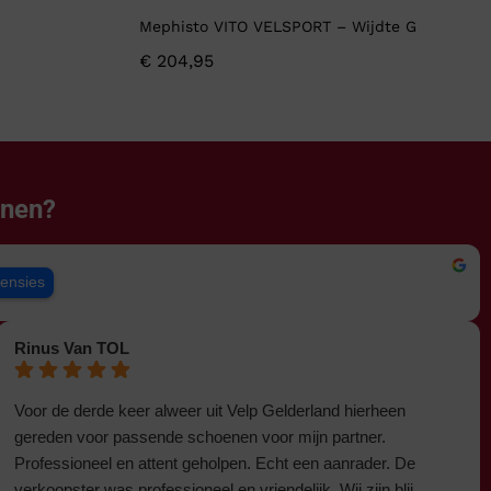
Mephisto VITO VELSPORT – Wijdte G
€
204,95
enen?
censies
Rinus Van TOL
Voor de derde keer alweer uit Velp Gelderland hierheen
gereden voor passende schoenen voor mijn partner.
Professioneel en attent geholpen. Echt een aanrader. De
verkoopster was professioneel en vriendelijk. Wij zijn blij.