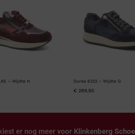
LKE – Wijdte H
Durea 6322 – Wijdte G
€
289,95
kiest er nog meer voor
Klinkenberg Scho