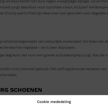
grip en beschermt het kurk tegen vroegtijdige slijtage. De achte
voetbed zorgt daardoor voor optimale steun, inclusief hieldempin
r Grizzly pantoffels zijn daarmee zeer geschikt voor dagelijks en
n uitsluitend gemaakt van natuurlijke materialen. De basis van d
cte warmte regulatie – en is zeer duurzaam.
ge laag kurk, dat voor een goede schokdemping zorgt. Aan de ond
eschikt voor intensief gebruik. Het zelfregulerende karakter van 
mfortabel.
ERG SCHOENEN
toffel muil naar Klinkenberg Schoenen in Geldrop. Dan weet je ze
Cookie mededeling
en we de schoenen toch gewoon naar je op: bestel ze online in