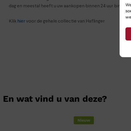
We
dag en meestal heeft u uw aankopen binnen 24 uur binnen.
so
we
Klik
hier
voor de gehele collectie van Haflinger
En wat vind u van deze?
Nieuw