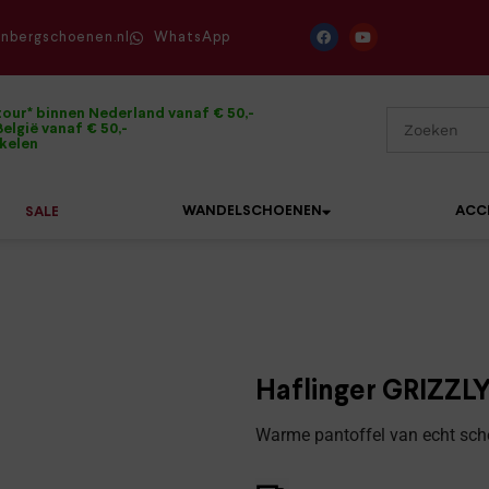
enbergschoenen.nl
WhatsApp
tour* binnen Nederland vanaf € 50,-
elgië vanaf € 50,-
ikelen
WANDELSCHOENEN
ACC
SALE
Mephisto
Sandalen
Sneakers
Solidus
Slippers
Veterschoenen
Haflinger GRIZZL
Waldläufer
Sneakers
Verbandpantoffels
Warme pantoffel van echt sche
Xsensible
Veterschoenen
Wandelschoenen