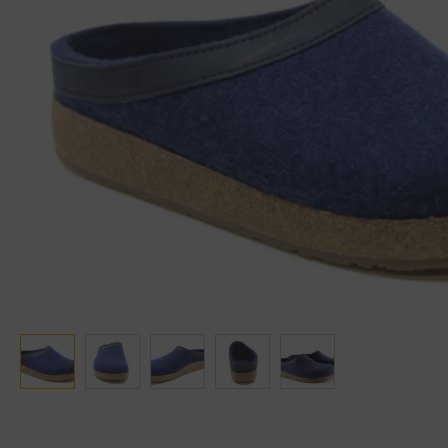
Ganter
Lowa
Verbandschoenen (externe website)
Pantoffels
GIJS
Meindl