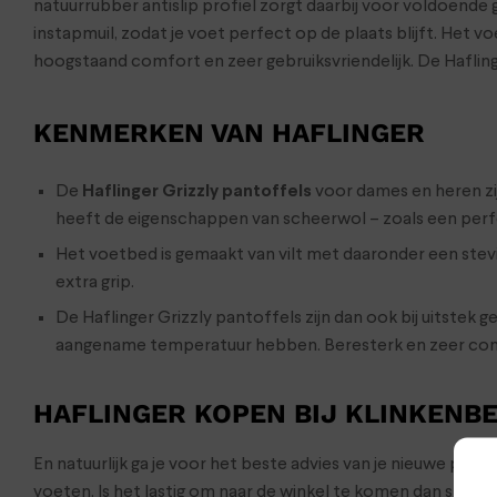
natuurrubber antislip profiel zorgt daarbij voor voldoende 
instapmuil, zodat je voet perfect op de plaats blijft. Het 
hoogstaand comfort en zeer gebruiksvriendelijk. De Haflinge
KENMERKEN VAN HAFLINGER
De
Haflinger Grizzly pantoffels
voor dames en heren zij
heeft de eigenschappen van scheerwol – zoals een perfe
Het voetbed is gemaakt van vilt met daaronder een stevi
extra grip.
De Haflinger Grizzly pantoffels zijn dan ook bij uitstek g
aangename temperatuur hebben. Beresterk en zeer co
HAFLINGER KOPEN BIJ KLINKENB
En natuurlijk ga je voor het beste advies van je nieuwe pan
voeten. Is het lastig om naar de winkel te komen dan stur