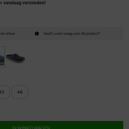
 = vandaag verzonden!
 en retour
Heeft u een vraag over dit product?
40
46
IN WINKELWAGEN