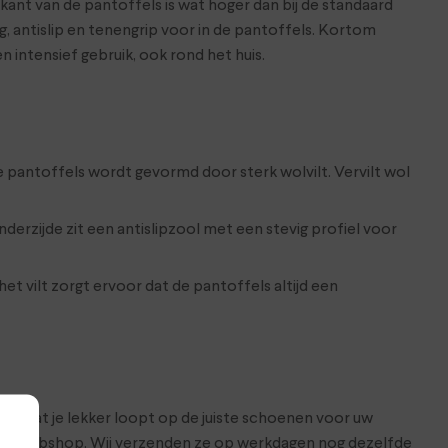
rkant van de pantoffels is wat hoger dan bij de standaard
g, antislip en tenengrip voor in de pantoffels. Kortom
 intensief gebruik, ook rond het huis.
e pantoffels wordt gevormd door sterk wolvilt. Vervilt wol
erzijde zit een antislipzool met een stevig profiel voor
het vilt zorgt ervoor dat de pantoffels altijd een
ker dat je lekker loopt op de juiste schoenen voor uw
 onze webshop. Wij verzenden ze op werkdagen nog dezelfde