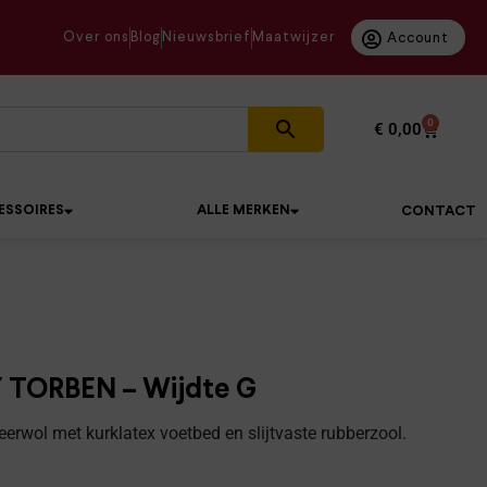
Over ons
Blog
Nieuwsbrief
Maatwijzer
Account
0
€
0,00
ESSOIRES
ALLE MERKEN
CONTACT
Y TORBEN – Wijdte G
erwol met kurklatex voetbed en slijtvaste rubberzool.