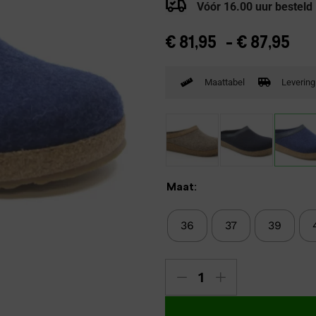
Vóór 16.00 uur besteld
Verbandpantoffels
Wandelschoenen
€
81,95
-
€
87,95
Maattabel
Levering
Maat:
36
37
39