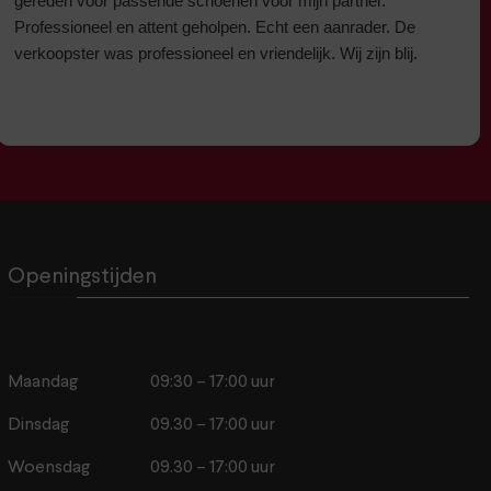
gereden voor passende schoenen voor mijn partner.
Professioneel en attent geholpen. Echt een aanrader. De
verkoopster was professioneel en vriendelijk. Wij zijn blij.
Openingstijden
Maandag
09:30 – 17:00 uur
Dinsdag
09.30 – 17:00 uur
Woensdag
09.30 – 17:00 uur