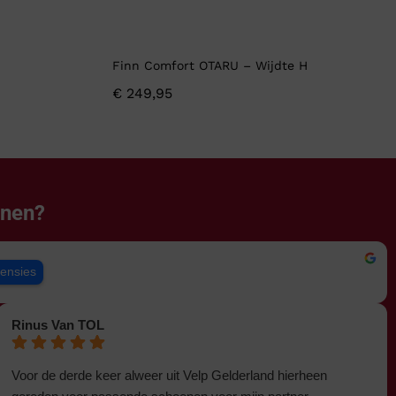
Finn Comfort OTARU – Wijdte H
€
249,95
enen?
censies
Rinus Van TOL
Voor de derde keer alweer uit Velp Gelderland hierheen