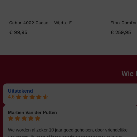
Gabor 4002 Cacao – Wijdte F
Finn Comfor
€
99,95
€
259,95
Wie 
Uitstekend
4.6
Martien Van der Putten
We worden al zeker 10 jaar goed geholpen, door vriendelijke