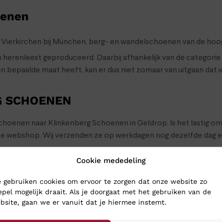
oenen
n Vierkirchen bij München, berg- en wandelschoenen van de hoogs
erenleest geproduceerd. Daarbij afhankelijk van de categorie e
n bepaalde maat heeft, kan er dus niet zomaar van uitgaan dat 
G SCHOENEN
lschoenen naar Klinkenberg Schoenen in Geldrop. Is het lastig o
ze webshop. Wij verzenden ze op werkdagen nog dezelfde dag e
Cookie mededeling
 gebruiken cookies om ervoor te zorgen dat onze website zo
epel mogelijk draait. Als je doorgaat met het gebruiken van de
bsite, gaan we er vanuit dat je hiermee instemt.