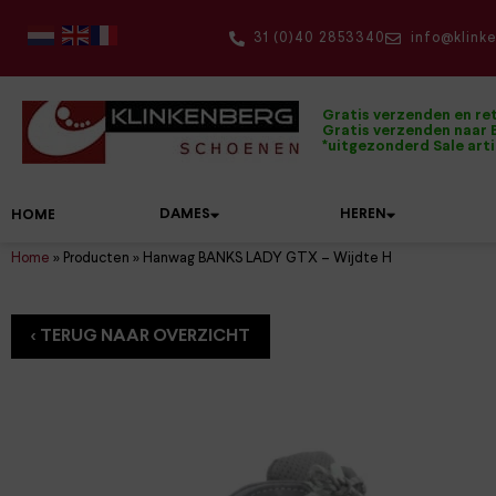
31 (0)40 2853340
info@klink
Gratis verzenden en re
Gratis verzenden naar B
*uitgezonderd Sale art
DAMES
HEREN
HOME
Home
»
Producten
»
Hanwag BANKS LADY GTX – Wijdte H
Onze topmerken
Damesschoenen
Herenschoenen
De mooiste wandelschoenen
Alle accessoires op een rijtje
Dolomite
Hartjes
Bandschoenen
Boots
Dames wandelschoenen
Onderhoudsmiddelen
Klittenbandschoenen
Pantoffels
Wandelsokken
Duca Walking
Hassia
Boots
Instappers
Heren wandelschoenen
Inlegzolen
Kuitlaarzen
Sandalen
Sokken
Durea
Joya
Enkellaarzen
Klittenbandschoenen
Herenriemen
Laarzen
Slippers
Rugzakken
FinnComfort
Kybun
Instappers
Tassen
Pumps