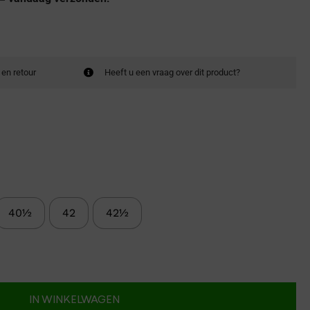
 en retour
Heeft u een vraag over dit product?
40½
42
42½
IN WINKELWAGEN