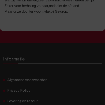
Wat zijn wij blij ermee,zeer vakkundig advies,nemen de tijd.
Zeker voor herhaling vatbaar,ondanks de afstand
Maar onze dochter woont vlakbij Geldrop.
Informatie
Algemene voorwaarden
Privacy Policy
Levering en retour