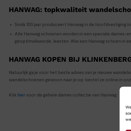
HANWAG: topkwaliteit wandelsch
Sinds 100 jaar produceert Hanwag in de hoofdvestiging i
Alle Hanwag schoenen worden in een speciale dames-en h
geoptimaliseerde, leesten. Wie een Hanwag schoen in ee
HANWAG KOPEN BIJ KLINKENBER
Natuurlijk ga je voor het beste advies van je nieuwe wande
wandelschoenen gewoon naar je op: bestel ze online in on
Klik
hier
voor de gehele dames collectie van Hanwag
We
so
we