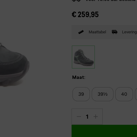
Verbandpantoffels
€
259,95
Wandelschoenen
Maattabel
Levering
Maat:
39
39½
40