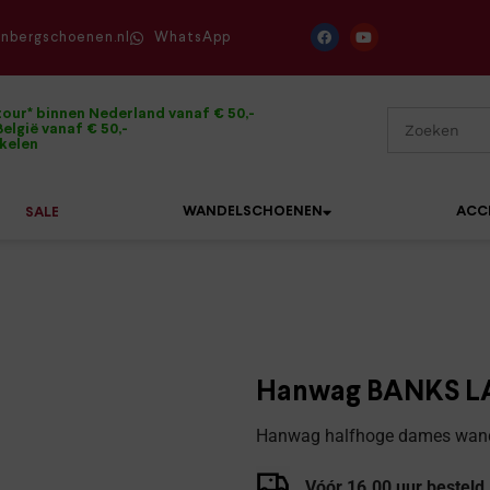
enbergschoenen.nl
WhatsApp
tour* binnen Nederland vanaf € 50,-
elgië vanaf € 50,-
ikelen
WANDELSCHOENEN
ACC
SALE
Mephisto
Sandalen
Sneakers
Solidus
Slippers
Veterschoenen
Hanwag BANKS LA
Waldläufer
Sneakers
Verbandpantoffels
Hanwag halfhoge dames wande
Xsensible
Veterschoenen
Wandelschoenen
Vóór 16.00 uur besteld