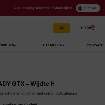
Over ons
Blog
Nieuwsbrief
Maatwijzer
Account
0
€
0,00
ESSOIRES
ALLE MERKEN
CONTACT
DY GTX – Wijdte H
lschoenen in petrol mint combi. AB-categorie
 = vandaag verzonden!