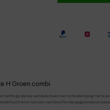
 H Groen combi
n halfhoge dames wandelschoen met schokdemping. Het is een A-
wandeltocht en is voorzien van GoreTex dus gegarandeerd water