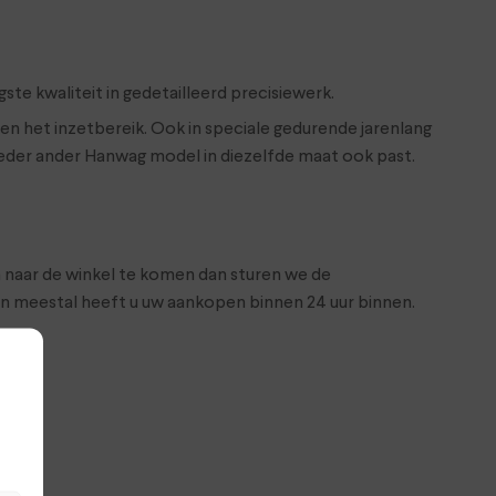
te kwaliteit in gedetailleerd precisiewerk.
n het inzetbereik. Ook in speciale gedurende jarenlang
ieder ander Hanwag model in diezelfde maat ook past.
m naar de winkel te komen dan sturen we de
n meestal heeft u uw aankopen binnen 24 uur binnen.