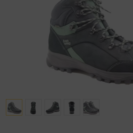
Ganter
Lowa
Verbandschoenen (externe website)
Pantoffels
GIJS
Meindl