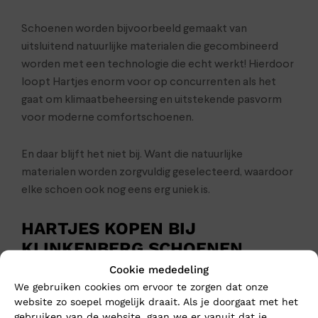
Schoenen worden bijvoorbeeld gemaakt van
uitsluitend natuurlijke materialen die gecombineerd
worden met een technologie die echt werkt! Hierdoor
loopt Hartjes enorm voor op concurrenten als het
gaat om klimaatbeheersing en uitstekende pasvorm
voor moderne comfortschoenen.
En daar blijft het niet bij. Want die natuurlijke
materialen worden zorgvuldig geselecteerd, waardoor
elke schoen ook nog eens erg uniek is.
HARTJES KOPEN BIJ
KLINKENBERG SCHOENEN
Cookie mededeling
En natuurlijk ga je voor het beste advies van je nieuwe
We gebruiken cookies om ervoor te zorgen dat onze
schoenen naar Klinkenberg Schoenen in Geldrop. Dan
website zo soepel mogelijk draait. Als je doorgaat met het
weet je zeker dat je lekker loopt op de juiste schoenen
gebruiken van de website, gaan we er vanuit dat je