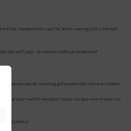
d met de ‘handschoen zachte’ leren voering zult u merken
s het zelf zegt: ‘Je voeten zullen je bedanken!’
van schoenen wordt rekening gehouden met mens en milieu!
gie die echt werkt! Hierdoor loopt Hartjes enorm voor op
s erg uniek is.