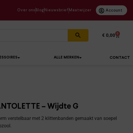
Over ons
Blog
Nieuwsbrief
Maatwijzer
Account
0
€
0,00
ESSOIRES
ALLE MERKEN
CONTACT
ANTOLETTE – Wijdte G
orm verstelbaar met 2 klittenbanden gemaakt van soepel
pzool.