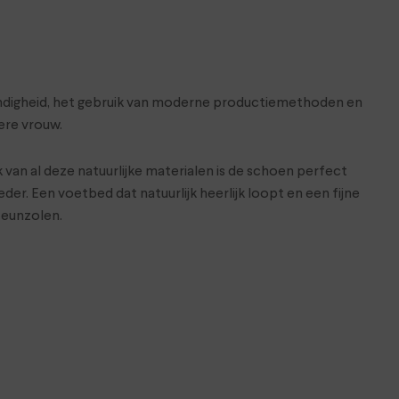
skundigheid, het gebruik van moderne productiemethoden en
ere vrouw.
 van al deze natuurlijke materialen is de schoen perfect
r. Een voetbed dat natuurlijk heerlijk loopt en een fijne
teunzolen.