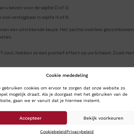
n u kiezen voor de wijdte D of G.
ook verkrijgbaar in wijdte H of K.
choenen een uitstekende keuze. Het zachte overleer gecombineer
oeten.
zool, hebben ze een positief effect op uw lichaam. Zoals Hartje
Cookie mededeling
 Hartjes ook veel aandacht aan dit thema. Bij het produceren 
 gebruiken cookies om ervoor te zorgen dat onze website zo
epel mogelijk draait. Als je doorgaat met het gebruiken van de
bsite, gaan we er vanuit dat je hiermee instemt.
uurlijke materialen die gecombineerd worden met een technolo
tekende pasvorm voor moderne comfortschoenen.
Accepteer
Bekijk voorkeuren
 worden zorgvuldig geselecteerd, waardoor elke schoen ook nog een
Cookiebeleid
Privacybeleid