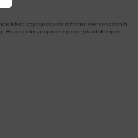
at je lekker loopt op de juiste schoenen voor uw voeten. Is
hop. Wij verzenden ze op werkdagen nog dezelfde dag en