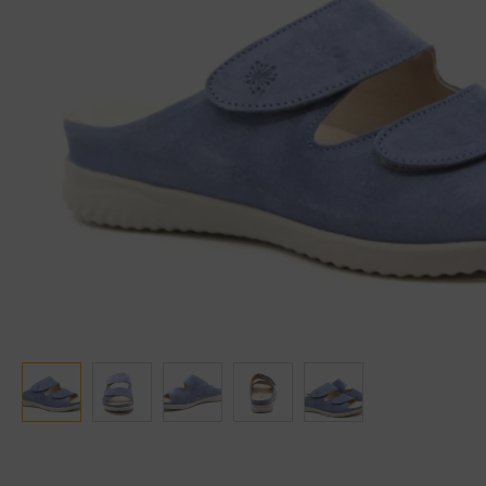
Ganter
Lowa
Verbandschoenen (externe website)
Pantoffels
GIJS
Meindl