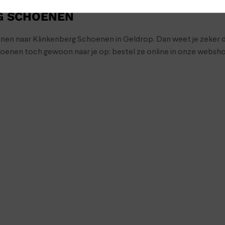
G SCHOENEN
oenen naar Klinkenberg Schoenen in Geldrop. Dan weet je zeker d
choenen toch gewoon naar je op: bestel ze online in onze webs