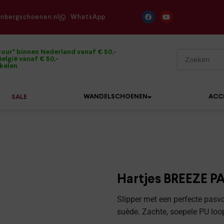
enbergschoenen.nl
WhatsApp
tour* binnen Nederland vanaf € 50,-
elgië vanaf € 50,-
ikelen
WANDELSCHOENEN
ACC
SALE
Mephisto
Sandalen
Sneakers
Solidus
Slippers
Veterschoenen
Hartjes BREEZE P
Waldläufer
Sneakers
Verbandpantoffels
Slipper met een perfecte pasv
Xsensible
suède. Zachte, soepele PU loo
Veterschoenen
Wandelschoenen