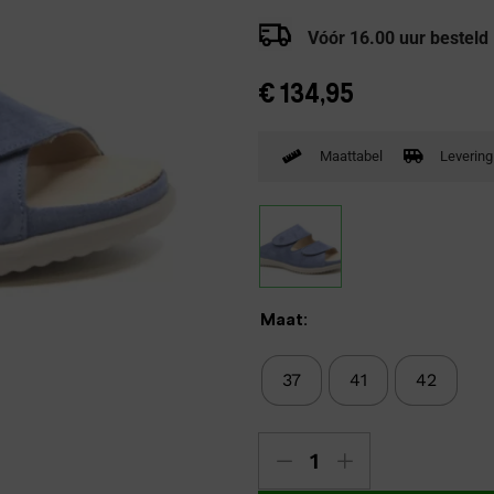
Verbandpantoffels
Vóór 16.00 uur besteld
Wandelschoenen
€
134,95
Maattabel
Levering
Maat:
37
41
42