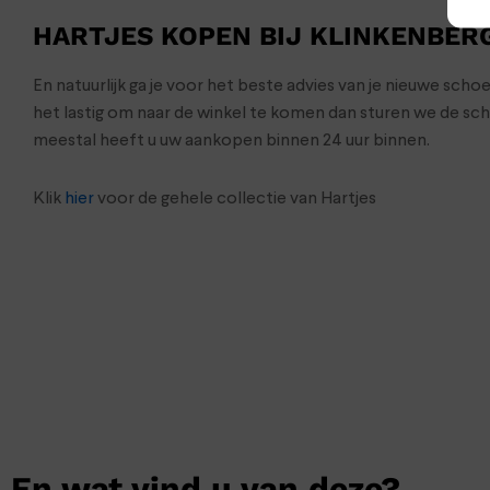
HARTJES KOPEN BIJ KLINKENBER
En natuurlijk ga je voor het beste advies van je nieuwe sch
het lastig om naar de winkel te komen dan sturen we de s
meestal heeft u uw aankopen binnen 24 uur binnen.
Klik
hier
voor de gehele collectie van Hartjes
En wat vind u van deze?