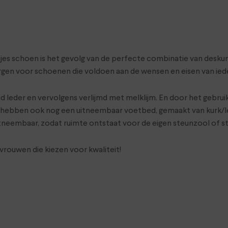
n
Hartjes schoen is het gevolg van de perfecte combinatie van de
rgen voor schoenen die voldoen aan de wensen en eisen van ied
 leder en vervolgens verlijmd met melklijm. En door het gebruik
n hebben ook nog een uitneembaar voetbed, gemaakt van kurk/lede
neembaar, zodat ruimte ontstaat voor de eigen steunzool of s
rouwen die kiezen voor kwaliteit!