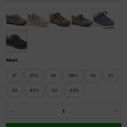
Maat:
37
37½
38
38½
40
41
42
42½
43
43½