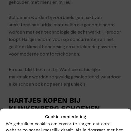
gehouden met mens en milieu!
Schoenen worden bijvoorbeeld gemaakt van
uitsluitend natuurlijke materialen die gecombineerd
worden met een technologie die echt werkt! Hierdoor
loopt Hartjes enorm voor op concurrenten als het
gaat om klimaatbeheersing en uitstekende pasvorm
voor moderne comfortschoenen.
En daar blijft het niet bij. Want die natuurlijke
materialen worden zorgvuldig geselecteerd, waardoor
elke schoen ook nog eens erg uniek is.
HARTJES KOPEN BIJ
KLINKENBERG SCHOENEN
Cookie mededeling
En natuurlijk ga je voor het beste advies van je nieuwe
We gebruiken cookies om ervoor te zorgen dat onze
schoenen naar Klinkenberg Schoenen in Geldrop. Dan
website zo soepel mogelijk draait. Als je doorgaat met het