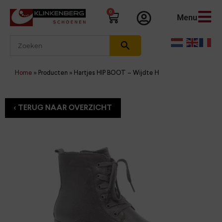
0
Menu
Home
»
Producten
»
Hartjes HIP BOOT – Wijdte H