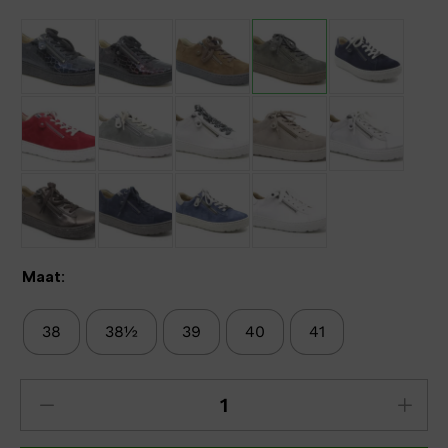
Maat:
38
38½
39
40
41