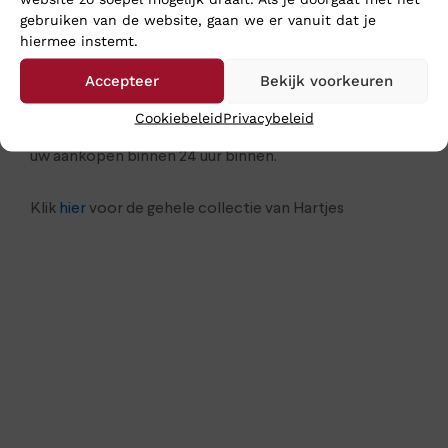
schoenen naar Klinkenberg Schoenen in Geldrop. Dan
gebruiken van de website, gaan we er vanuit dat je
weet je zeker dat je lekker loopt op de juiste schoenen
hiermee instemt.
voor uw voeten. Is het lastig om naar de winkel te
Accepteer
Bekijk voorkeuren
komen dan sturen we de schoenen toch gewoon naar
je op: bestel ze online in onze webshop. Wij verzenden
Cookiebeleid
Privacybeleid
ze op werkdagen nog dezelfde dag en meestal heeft u
uw aankopen binnen 24 uur binnen.
Klik
hier
voor de gehele collectie van Hartjes