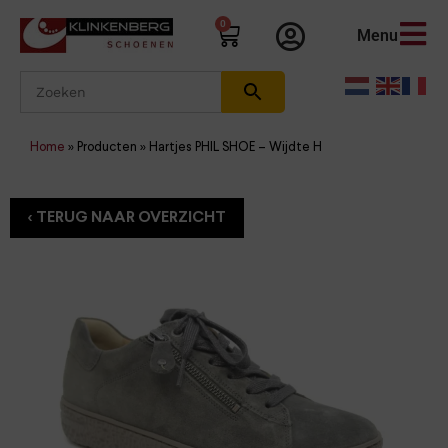
0
Menu
Home
»
Producten
»
Hartjes PHIL SHOE – Wijdte H