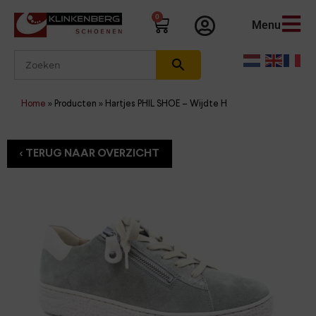
0
Menu
Home
»
Producten
»
Hartjes PHIL SHOE – Wijdte H