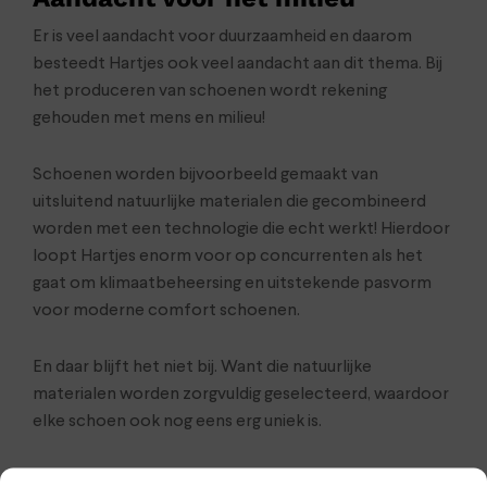
Er is veel aandacht voor duurzaamheid en daarom
besteedt Hartjes ook veel aandacht aan dit thema. Bij
het produceren van schoenen wordt rekening
gehouden met mens en milieu!
Schoenen worden bijvoorbeeld gemaakt van
uitsluitend natuurlijke materialen die gecombineerd
worden met een technologie die echt werkt! Hierdoor
loopt Hartjes enorm voor op concurrenten als het
gaat om klimaatbeheersing en uitstekende pasvorm
voor moderne comfort schoenen.
En daar blijft het niet bij. Want die natuurlijke
materialen worden zorgvuldig geselecteerd, waardoor
elke schoen ook nog eens erg uniek is.
HARTJES KOPEN BIJ