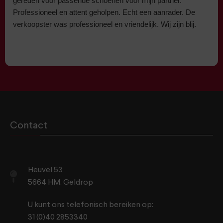
gereden voor passende schoenen voor mijn partner.
Professioneel en attent geholpen. Echt een aanrader. De
verkoopster was professioneel en vriendelijk. Wij zijn blij.
Contact
Heuvel 53
5664 HM, Geldrop
U kunt ons telefonisch bereiken op:
31 (0)40 2853340