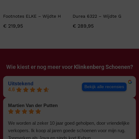
Footnotes ELKE – Wijdte H
Durea 6322 – Wijdte G
€
219,95
€
289,95
Wie kiest er nog meer voor
Klinkenberg Schoenen?
Uitstekend
Bekijk alle recensies
4.6
Martien Van der Putten
We worden al zeker 10 jaar goed geholpen, door vriendelijke
verkopers. Ik koop al jaren goede schoenen voor mijn rug.
Topmerken als Joya en sinds kort Kybun.