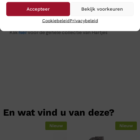
je op: bestel ze online in onze webshop. Wij verzenden
Accepteer
Bekijk voorkeuren
ze op werkdagen nog dezelfde dag en meestal heeft u
uw aankopen binnen 24 uur binnen.
Cookiebeleid
Privacybeleid
Klik
hier
voor de gehele collectie van Hartjes
En wat vind u van deze?
Nieuw
Nieuw