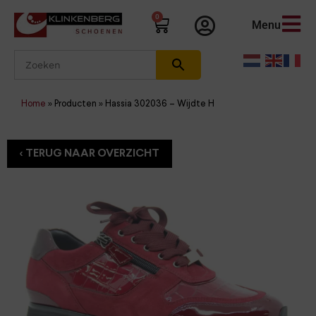
0
Menu
Home
»
Producten
»
Hassia 302036 – Wijdte H