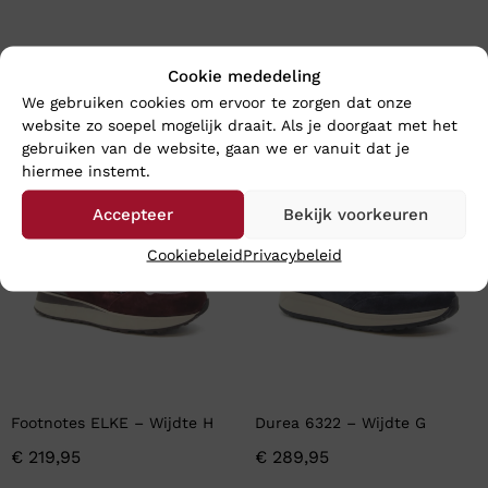
Rohde 2002 – Wijdte G
Footnotes LARA – Wijdte K
Cookie mededeling
€
69,95
€
199,95
We gebruiken cookies om ervoor te zorgen dat onze
website zo soepel mogelijk draait. Als je doorgaat met het
gebruiken van de website, gaan we er vanuit dat je
hiermee instemt.
Accepteer
Bekijk voorkeuren
Cookiebeleid
Privacybeleid
Footnotes ELKE – Wijdte H
Durea 6322 – Wijdte G
€
219,95
€
289,95