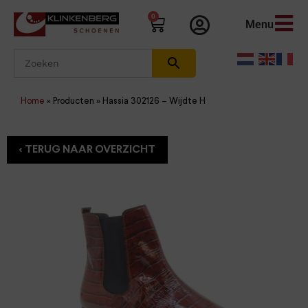
0
Menu
Home
»
Producten
»
Hassia 302126 – Wijdte H