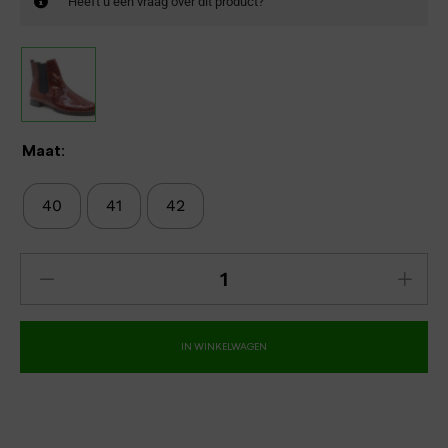
Heeft u een vraag over dit product?
Maat:
40
41
42
IN WINKELWAGEN