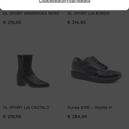
Cookiebeleid
Privacybeleid
DL SPORT GRANDIOSA NERO
DL SPORT LIA BORDO
€
219,95
€
214,95
DL SPORT LIA CROTALO
Durea 6315 – Wijdte H
€
219,95
€
284,95