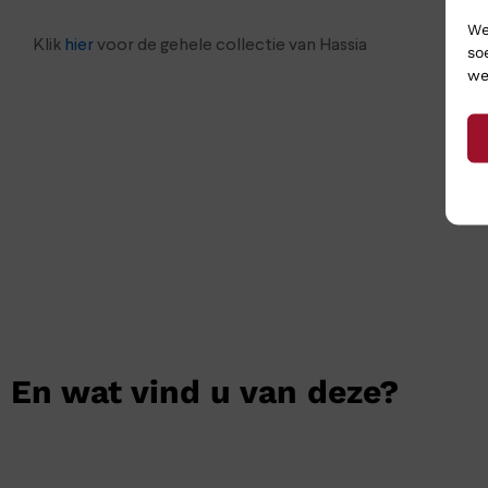
We
Klik
hier
voor de gehele collectie van Hassia
so
we
En wat vind u van deze?