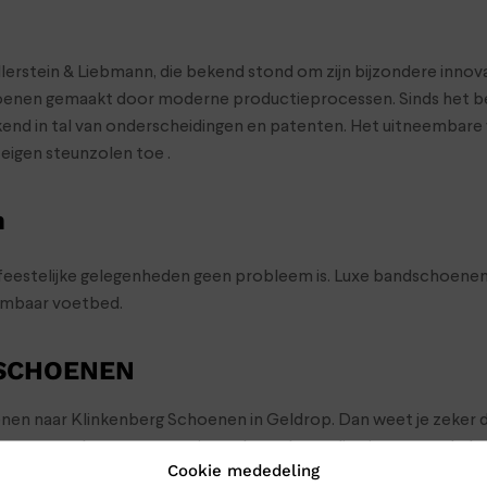
lerstein & Liebmann, die bekend stond om zijn bijzondere innova
hoenen gemaakt door moderne productieprocessen. Sinds het begi
d in tal van onderscheidingen en patenten. Het uitneembare var
eigen steunzolen toe .
n
 feestelijke gelegenheden geen probleem is. Luxe bandschoenen 
embaar voetbed.
 SCHOENEN
oenen naar Klinkenberg Schoenen in Geldrop. Dan weet je zeker d
choenen toch gewoon naar je op: bestel ze online in onze webs
Cookie mededeling