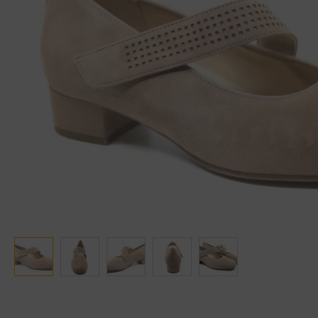
Ganter
Lowa
Verbandschoenen (externe website)
Pantoffels
GIJS
Meindl