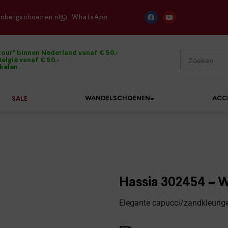
enbergschoenen.nl
WhatsApp
tour* binnen Nederland vanaf € 50,-
elgië vanaf € 50,-
ikelen
WANDELSCHOENEN
ACC
SALE
Mephisto
Sandalen
Sneakers
Solidus
Slippers
Veterschoenen
Hassia 302454 – W
Waldläufer
Sneakers
Verbandpantoffels
Elegante capucci/zandkleuri
Xsensible
Veterschoenen
Wandelschoenen