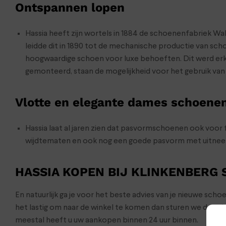
Ontspannen lopen
Hassia heeft zijn wortels in 1884 de schoenenfabriek Wal
leidde dit in 1890 tot de mechanische productie van sc
hoogwaardige schoen voor luxe behoeften. Dit werd erken
gemonteerd, staan de mogelijkheid voor het gebruik van 
Vlotte en elegante dames schoene
Hassia laat al jaren zien dat pasvormschoenen ook voor
wijdtematen en ook nog een goede pasvorm met uitne
HASSIA KOPEN BIJ KLINKENBERG
En natuurlijk ga je voor het beste advies van je nieuwe sch
het lastig om naar de winkel te komen dan sturen we de s
meestal heeft u uw aankopen binnen 24 uur binnen.