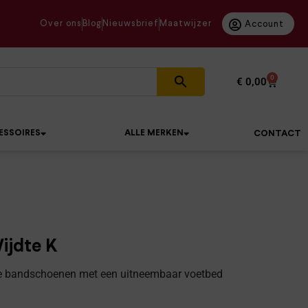
Over ons
Blog
Nieuwsbrief
Maatwijzer
Account
0
€
0,00
ESSOIRES
ALLE MERKEN
CONTACT
ijdte K
ge bandschoenen met een uitneembaar voetbed