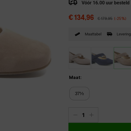
Vóór 16.00 uur besteld
Verbandpantoffels
Wandelschoenen
€
134,96
€
179,95
(-25%)
Maattabel
Levering
Maat:
37½