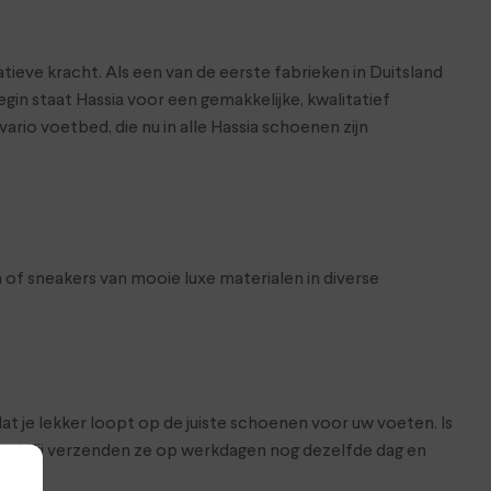
tieve kracht. Als een van de eerste fabrieken in Duitsland
n staat Hassia voor een gemakkelijke, kwalitatief
io voetbed, die nu in alle Hassia schoenen zijn
of sneakers van mooie luxe materialen in diverse
at je lekker loopt op de juiste schoenen voor uw voeten. Is
hop. Wij verzenden ze op werkdagen nog dezelfde dag en