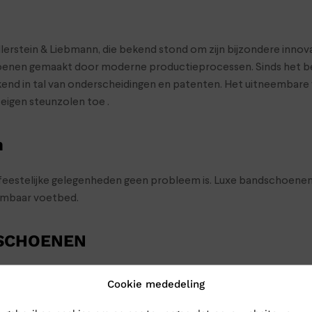
lerstein & Liebmann, die bekend stond om zijn bijzondere innova
hoenen gemaakt door moderne productieprocessen. Sinds het begi
d in tal van onderscheidingen en patenten. Het uitneembare var
eigen steunzolen toe .
n
 feestelijke gelegenheden geen probleem is. Luxe bandschoenen 
embaar voetbed.
 SCHOENEN
oenen naar Klinkenberg Schoenen in Geldrop. Dan weet je zeker d
Cookie mededeling
choenen toch gewoon naar je op: bestel ze online in onze webs