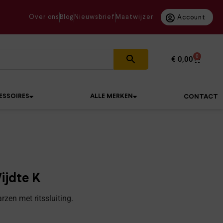
Over ons
Blog
Nieuwsbrief
Maatwijzer
Account
0
€
0,00
ESSOIRES
ALLE MERKEN
CONTACT
ijdte K
rzen met ritssluiting.