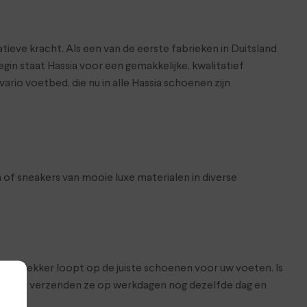
tieve kracht. Als een van de eerste fabrieken in Duitsland
n staat Hassia voor een gemakkelijke, kwalitatief
io voetbed, die nu in alle Hassia schoenen zijn
of sneakers van mooie luxe materialen in diverse
at je lekker loopt op de juiste schoenen voor uw voeten. Is
hop. Wij verzenden ze op werkdagen nog dezelfde dag en