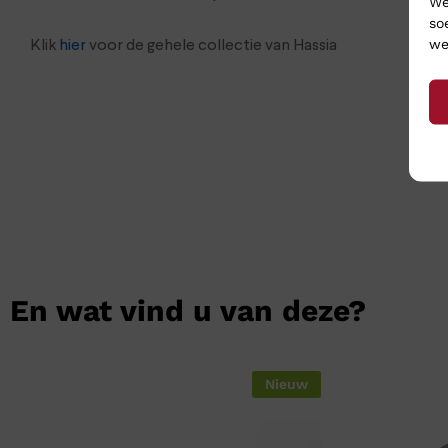
We
so
we
Klik
hier
voor de gehele collectie van Hassia
En wat vind u van deze?
Nieuw