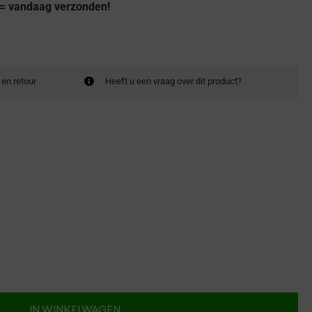
 = vandaag verzonden!
 en retour
Heeft u een vraag over dit product?
IN WINKELWAGEN