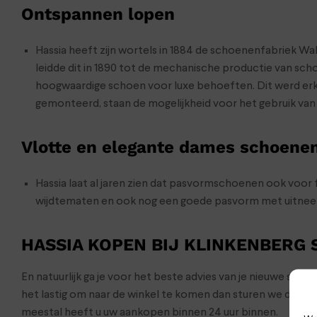
Ontspannen lopen
Hassia heeft zijn wortels in 1884 de schoenenfabriek Wal
leidde dit in 1890 tot de mechanische productie van sc
hoogwaardige schoen voor luxe behoeften. Dit werd erken
gemonteerd, staan de mogelijkheid voor het gebruik van 
Vlotte en elegante dames schoene
Hassia laat al jaren zien dat pasvormschoenen ook voor
wijdtematen en ook nog een goede pasvorm met uitne
HASSIA KOPEN BIJ KLINKENBERG
En natuurlijk ga je voor het beste advies van je nieuwe sch
het lastig om naar de winkel te komen dan sturen we de s
meestal heeft u uw aankopen binnen 24 uur binnen.