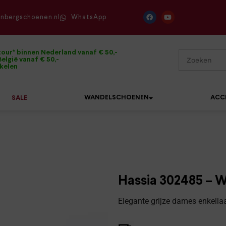
enbergschoenen.nl
WhatsApp
tour* binnen Nederland vanaf € 50,-
elgië vanaf € 50,-
ikelen
WANDELSCHOENEN
ACC
SALE
Mephisto
Sandalen
Sneakers
Solidus
Slippers
Veterschoenen
Hassia 302485 – W
Waldläufer
Sneakers
Verbandpantoffels
Elegante grijze dames enkellaa
Xsensible
Veterschoenen
Wandelschoenen