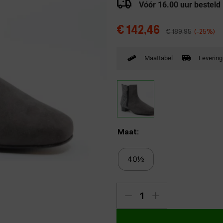
Vóór 16.00 uur besteld
Verbandpantoffels
Wandelschoenen
€
142,46
€
189,95
(-25%)
Maattabel
Levering
Maat:
40½