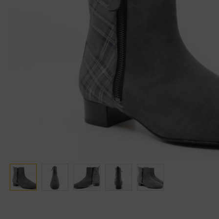
Ganter
Lowa
Verbandschoenen (externe website)
Pantoffels
GIJS
Meindl