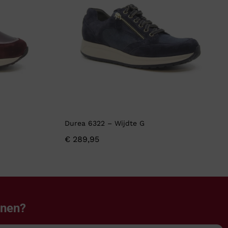
Durea 6322 – Wijdte G
€
289,95
enen?