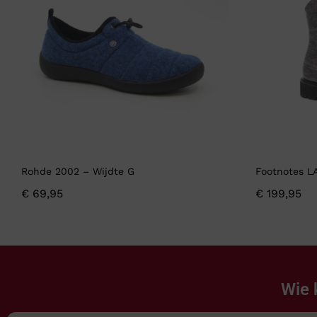
Rohde 2002 – Wijdte G
Footnotes L
€
69,95
€
199,95
Wie 