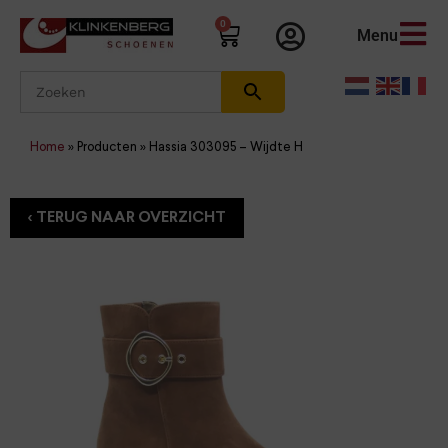
0
Menu
Home
»
Producten
»
Hassia 303095 – Wijdte H