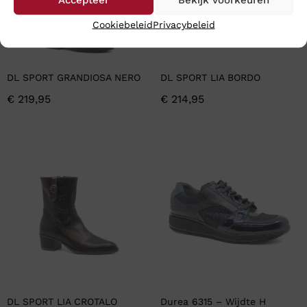
Cookiebeleid
Privacybeleid
DL SPORT GRANDIOSA NERO
DL SPORT LIA BORDO
€
219,95
€
214,95
DL SPORT LIA CROTALO
Durea 6315 – Wijdte H